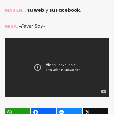
MÁS EN…
su web
y
su Facebook
.
MIRA.
«
Fever Boy
»