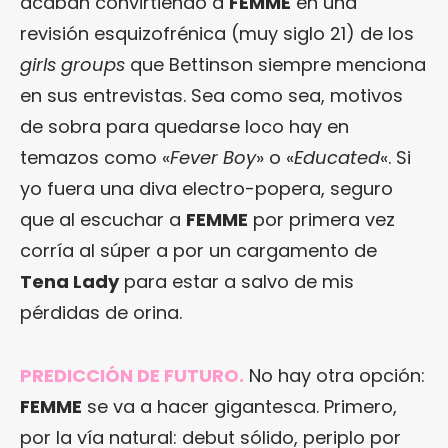
acaban convirtiendo a
FEMME
en una
revisión esquizofrénica (muy siglo 21) de los
girls groups
que Bettinson siempre menciona
en sus entrevistas. Sea como sea, motivos
de sobra para quedarse loco hay en
temazos como «
Fever Boy
» o «
Educated
«. Si
yo fuera una diva electro-popera, seguro
que al escuchar a
FEMME
por primera vez
corría al súper a por un cargamento de
Tena Lady
para estar a salvo de mis
pérdidas de orina.
PREDICCIÓN DE FUTURO.
No hay otra opción:
FEMME
se va a hacer gigantesca. Primero,
por la vía natural: debut sólido, periplo por