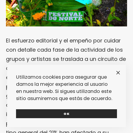
El esfuerzo editorial y el empeño por cuidar
con detalle cada fase de la actividad de los
grupos y artistas se traslada a un circuito de
directos que ha multiplicado
Utilizamos cookies para asegurar que
exponencialmente el tamaño de su
damos la mejor experiencia al usuario
programación en las cuatro provincias
en nuestra web. Si sigues utilizando este
gallegas, a pesar de que el impacto de la
sitio asumiremos que estás de acuerdo.
crisis económica, la falta de ayudas
institucionales y privadas y decisiones
OK
políticas como la subida del IVA cultural al
tipo general del 21% han afectado a su