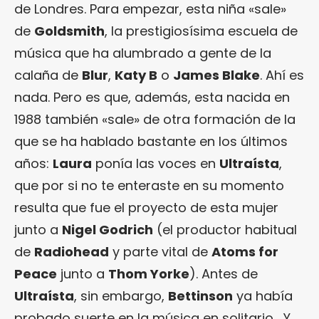
de Londres. Para empezar, esta niña «sale»
de
Goldsmith
, la prestigiosísima escuela de
música que ha alumbrado a gente de la
calaña de
Blur
,
Katy B
o
James Blake
. Ahí es
nada. Pero es que, además, esta nacida en
1988 también «sale» de otra formación de la
que se ha hablado bastante en los últimos
años:
Laura
ponía las voces en
Ultraísta
,
que por si no te enteraste en su momento
resulta que fue el proyecto de esta mujer
junto a
Nigel Godrich
(el productor habitual
de
Radiohead
y parte vital de
Atoms for
Peace
junto a
Thom Yorke
). Antes de
Ultraísta
, sin embargo,
Bettinson
ya había
probado suerte en la música en solitario… Y,