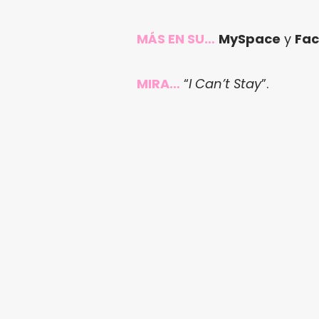
MÁS EN SU…
MySpace
y
Fa
MIRA…
“
I Can’t Stay
”.