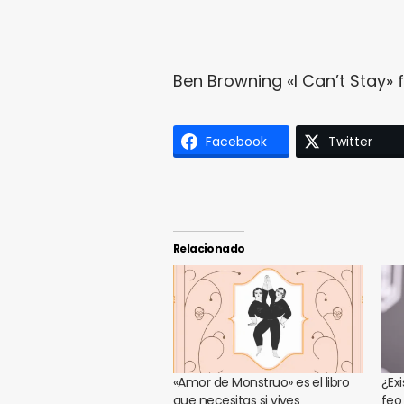
Ben Browning «I Can’t Stay»
Facebook
Twitter
Relacionado
«Amor de Monstruo» es el libro
¿Ex
que necesitas si vives
feo