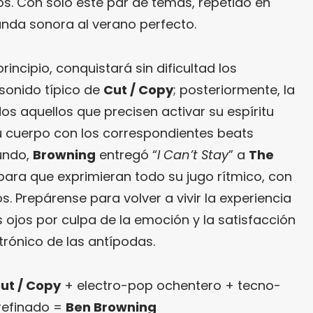
 Con sólo este par de temas, repetido en
anda sonora al verano perfecto.
principio, conquistará sin dificultad los
sonido típico de
Cut / Copy
; posteriormente, la
s aquellos que precisen activar su espíritu
u cuerpo con los correspondientes beats
gundo,
Browning
entregó “
I Can’t Stay
” a
The
ara que exprimieran todo su jugo rítmico, con
s. Prepárense para volver a vivir la experiencia
s ojos por culpa de la emoción y la satisfacción
trónico de las antípodas.
ut / Copy
+ electro-pop ochentero + tecno-
refinado =
Ben Browning