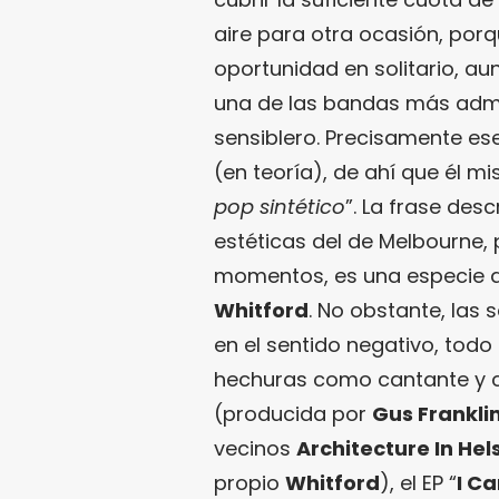
aire para otra ocasión, por
oportunidad en solitario, a
una de las bandas más admi
sensiblero. Precisamente ese
(en teoría), de ahí que él 
pop sintético
”. La frase desc
estéticas del de Melbourne,
momentos, es una especie de
Whitford
. No obstante, las
en el sentido negativo, todo 
hechuras como cantante y c
(producida por
Gus Frankli
vecinos
Architecture In Hels
propio
Whitford
), el EP “
I Ca