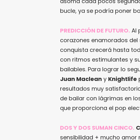
asoma cada pocos segundos.
bucle, ya se podría poner b
PREDICCIÓN DE FUTURO.
Al 
corazones enamorados del 
conquista crecerá hasta todo
con ritmos estimulantes y s
bailables. Para lograr lo se
Juan Maclean
y
Knightlife
p
resultados muy satisfactorio
de bailar con lágrimas en lo
que proporciona el pop elec
DOS Y DOS SUMAN CINCO.
C
sensibilidad + mucho amor 