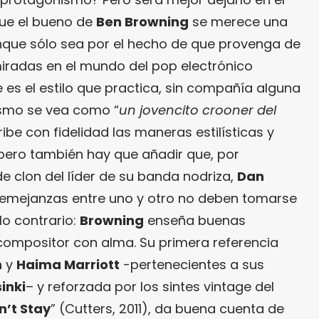
que el bueno de
Ben Browning
se merece una
unque sólo sea por el hecho de que provenga de
radas en el mundo del pop electrónico
 es el estilo que practica, sin compañía alguna
mismo se vea como “
un jovencito crooner del
ribe con fidelidad las maneras estilísticas y
 pero también hay que añadir que, por
 clon del líder de su banda nodriza,
Dan
 semejanzas entre uno y otro no deben tomarse
lo contrario:
Browning
enseña buenas
ompositor con alma. Su primera referencia
n
y
Haima Marriott
-pertenecientes a sus
inki
– y reforzada por los sintes vintage del
n’t Stay
” (Cutters, 2011), da buena cuenta de