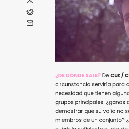
¿DE DÓNDE SALE?
De
Cut / 
circunstancia serviría para 
necesidad que tienen algun
grupos principales: ¿ganas 
demostrar que su valía no s
miembros de un conjunto? ¿T
cubrir la suficiente cuota d