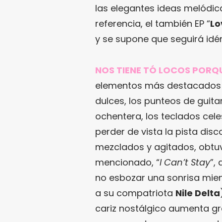
las elegantes ideas melódic
referencia, el también EP “
Lo
y se supone que seguirá idé
NOS TIENE TÓ LOCOS PORQ
elementos más destacados
dulces, los punteos de guitar
ochentera, los teclados celes
perder de vista la pista dis
mezclados y agitados, obtuvo
mencionado, “
I Can’t Stay
”,
no esbozar una sonrisa mien
a su compatriota
Nile Delta
cariz nostálgico aumenta gr