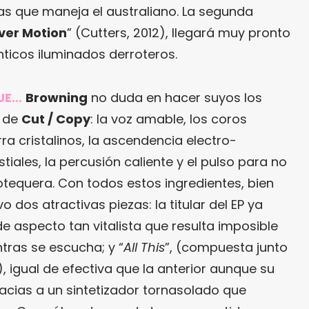
as que maneja el australiano. La segunda
ver Motion
” (Cutters, 2012), llegará muy pronto
nticos iluminados derroteros.
UE…
Browning
no duda en hacer suyos los
 de
Cut / Copy
: la voz amable, los coros
ra cristalinos, la ascendencia electro-
tiales, la percusión caliente y el pulso para no
cotequera. Con todos estos ingredientes, bien
 dos atractivas piezas: la titular del EP ya
 de aspecto tan vitalista que resulta imposible
tras se escucha; y “
All This
”, (compuesta junto
), igual de efectiva que la anterior aunque su
acias a un sintetizador tornasolado que