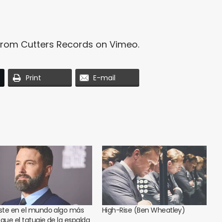
from
Cutters Records
on
Vimeo
.
Print
E-mail
iste en el mundo algo más
High-Rise (Ben Wheatley)
 que el tatuaje de la espalda