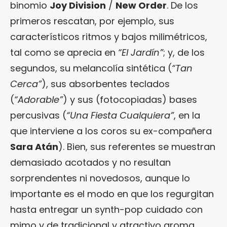
binomio
Joy Division
/
New Order
. De los
primeros rescatan, por ejemplo, sus
característicos ritmos y bajos milimétricos,
tal como se aprecia en
“El
Jardín”
; y, de los
segundos, su melancolía sintética (
“Tan
Cerca”
), sus absorbentes teclados
(
“Adorable”
) y sus (fotocopiadas) bases
percusivas (
“Una
Fiesta Cualquiera”
, en la
que interviene a los coros su ex-compañera
Sara Atán
). Bien, sus referentes se muestran
demasiado acotados y no resultan
sorprendentes ni novedosos, aunque lo
importante es el modo en que los regurgitan
hasta entregar un synth-pop cuidado con
mimo y de tradicional y atractivo aroma