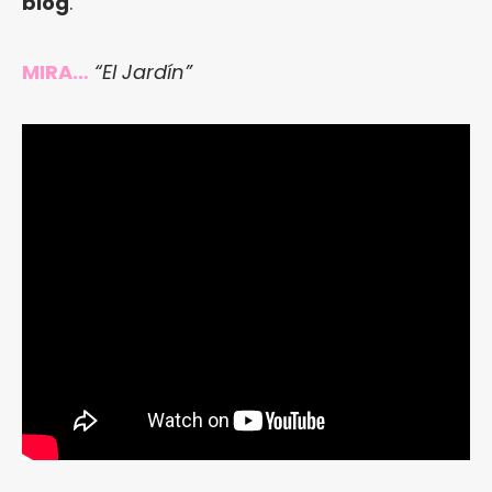
blog
.
MIRA…
“El Jardín”