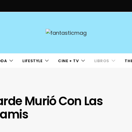
ODA
LIFESTYLE
CINE + TV
LIBROS
TH
arde Murió Con Las
 Ramis