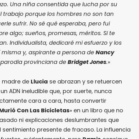
zo. Una niña consentida que lucha por su
l trabajo porque los hombres no son tan
le sufrir. No sé qué esperaba, pero fui
e algo; sueños, promesas, méritos. Si te
an. Individualista, dedicaré mi esfuerzo y los
í misma y, aspirante a persona de
Nancy
parodia provinciana de
Bridget Jones
.
»
la madre de
Llucia
se abrazan y se retuercen
un ADN ineludible que, por suerte, nunca
rectamente cara a cara, hasta convertir
urió Con Las Bicicletas
» en un libro que no
 pasado ni explicaciones deslumbrantes que
 sentimiento presente de fracaso. La influencia