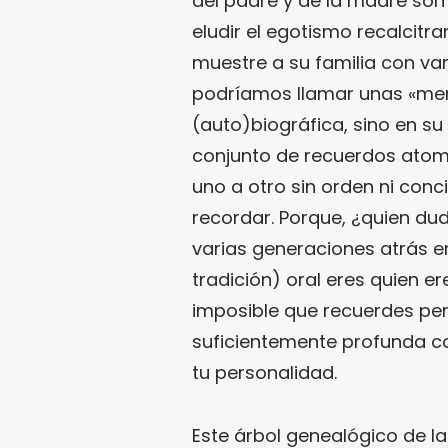
del padre y de la madre son
eludir el egotismo recalcitra
muestre a su familia con vari
podríamos llamar unas «mem
(auto)biográfica, sino en su
conjunto de recuerdos atomi
uno a otro sin orden ni conc
recordar. Porque, ¿quien du
varias generaciones atrás en
tradición) oral eres quien e
imposible que recuerdes per
suficientemente profunda c
tu personalidad.
Este árbol genealógico de l