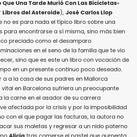
 Que Una Tarde Murió Con Las Bicicletas
»
r
Libros del Asteroide
),
José Carlos Llop
e no es para nada el típico libro sobre una
es para encontrarse a sí misma, sino más bien
poco preciado como el desamparo
uminaciones en el seno de la familia que te vio
crecer, sino que es este un libro con vocación de
empo en un presente continuo poco deseado.
r a a la casa de sus padres en Mallorca
vital en Barcelona sufriera un preocupante
 la carne en el asador de su carrera
ve afectada por la crisis y por la imposibilidad
o con el que pagar las facturas, la autora no
car sus maletas y regresar a un nido paterno
como
Alicia
tras comerse el pastel que aumenta