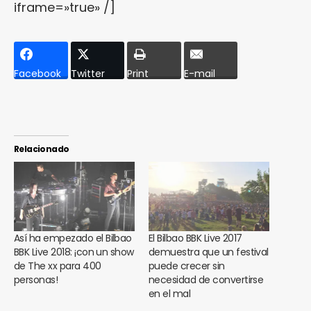
iframe=»true» /]
Facebook
Twitter
Print
E-mail
Relacionado
Así ha empezado el Bilbao
El Bilbao BBK Live 2017
BBK Live 2018: ¡con un show
demuestra que un festival
de The xx para 400
puede crecer sin
personas!
necesidad de convertirse
en el mal