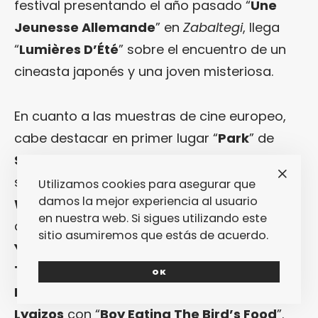
festival presentando el año pasado “
Une
Jeunesse Allemande
” en
Zabaltegi
, llega
“
Lumières D’Été
” sobre el encuentro de un
cineasta japonés y una joven misteriosa.
En cuanto a las muestras de cine europeo,
cabe destacar en primer lugar “
Park
” de
Sofia Exarchou
, cuyo argumento nos hace
sospechar que la sombra de la
Greek Weird
Utilizamos cookies para asegurar que
damos la mejor experiencia al usuario
Wave
aún es alargada y que su autora
en nuestra web. Si sigues utilizando este
quiere ubicarse en la senda abierta por
sitio asumiremos que estás de acuerdo.
Yorgos Lanthimos
y
Athina Rachel
Tsangari
y continuada por
Michalis
OK
Konstantatos
con su “
Luton
” o por
Ektoras
Lygizos
con “
Boy Eating The Bird’s Food
”.