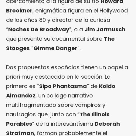
acercamiento a la figura de su tío
Howard
Brookner
, enigmática figura en el Hollywood
de los años 80 y director de la curiosa
“
Noches De Broadway
”; o a
Jim Jarmusch
que presenta su documental sobre
The
Stooges
“
Gimme Danger
”.
Dos propuestas españolas tienen un papel a
priori muy destacado en la sección. La
primera es “
Sipo Phantasma
” de
Koldo
Almandoz
, un collage narrativo
multifragmentado sobre vampiros y
naufragios que, junto con “
The Illinois
Parables
” de la interesantísima
Deborah
Stratman
, forman probablemente el