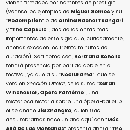
vienen firmados por nombres de prestigio
(véanse los ejemplos de
Miguel Gomes
y su
“
Redemption
” o de
Athina Rachel Tsangari
y “
The Capsule
”, dos de las obras más
importantes de este siglo que, curiosamente,
apenas exceden los treinta minutos de
duración). Sea como sea,
Bertrand Bonello
tendrá presencia por partida doble en el
festival, ya que a su “
Nocturama
”, que se
verá en
Sección Oficial
, se le suma “
Sarah
Winchester, Opéra Fantôme
”, una
misteriosa historia sobre una ópera-ballet. A
él se añade
Jia Zhangke
, quien tras
deslumbrarnos hace un año aquí con “
Más
Allá De Las Montañas
” presenta ahora “
The