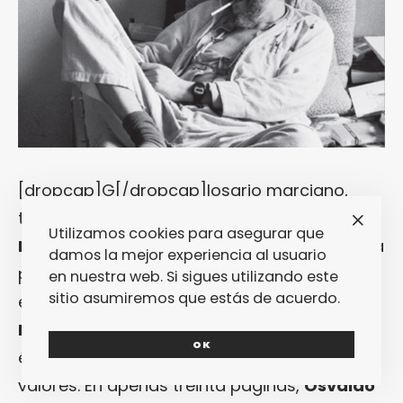
[dropcap]G[/dropcap]losario marciano,
término arcano, metástasis de la lengua, «
El
Utilizamos cookies para asegurar que
Fiord
» (original de 1969 pero publicado ahora
damos la mejor experiencia al usuario
por
Ediciones Sin Fin
acompañado de un
en nuestra web. Si sigues utilizando este
sitio asumiremos que estás de acuerdo.
ensayo introductorio de
Ignacio
Echevarría
) es la crónica del ocaso de una
OK
época y una convulsa reevaluación de
valores. En apenas treinta páginas,
Osvaldo