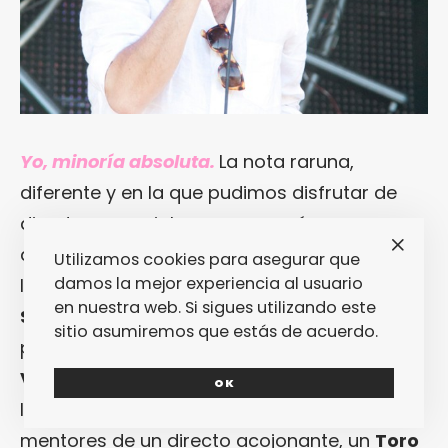
Yo, minoría absoluta.
La nota raruna,
diferente y en la que pudimos disfrutar de
directos especiales, conocer géneros
difíciles de hincarle el diente o rememorar
Utilizamos cookies para asegurar que
damos la mejor experiencia al usuario
legados eternos ha sido por parte de
South
en nuestra web. Si sigues utilizando este
San Gabriel
(a.k.a.
Centro-Matic
) en su
sitio asumiremos que estás de acuerdo.
particular tributo al cancionero del fallecido
Vic Chensutt
en un formato acústico donde
OK
la minuciosidad y la acústica eran los
mentores de un directo acojonante, un
Toro