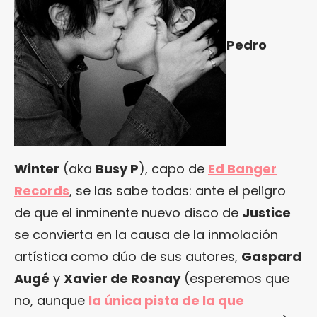
Pedro
Winter
(aka
Busy P
), capo de
Ed Banger
Records
, se las sabe todas: ante el peligro
de que el inminente nuevo disco de
Justice
se convierta en la causa de la inmolación
artística como dúo de sus autores,
Gaspard
Augé
y
Xavier de Rosnay
(esperemos que
no, aunque
la única pista de la que