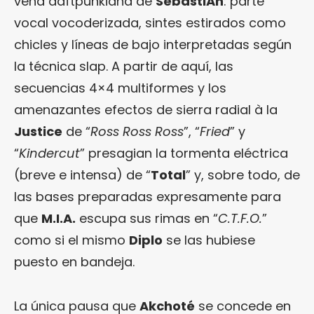
vena daftpunkiana de
SebastiAn
: parte
vocal vocoderizada, sintes estirados como
chicles y líneas de bajo interpretadas según
la técnica slap. A partir de aquí, las
secuencias 4×4 multiformes y los
amenazantes efectos de sierra radial à la
Justice
de “
Ross Ross Ross
”, “
Fried
” y
“
Kindercut
” presagian la tormenta eléctrica
(breve e intensa) de “
Total
” y, sobre todo, de
las bases preparadas expresamente para
que
M.I.A.
escupa sus rimas en “
C.T.F.O.
”
como si el mismo
Diplo
se las hubiese
puesto en bandeja.
La única pausa que
Akchoté
se concede en