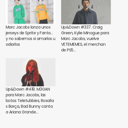
Marc Jacobs lanza unos
Up&Down #337. Craig
jerseys de Sprite y Fanta…
Green, Kylie Minogue para
y no sabemos si amarlos u
Marc Jacobs, vuelve
odiarlos
VETEMEMES, el merchan
de PS5…
Up&Down #418. M3GAN
para Marc Jacobs, las
botas Teletubbies, Rosalía
x Barça, Bad Bunny canta
a Ariana Grande…