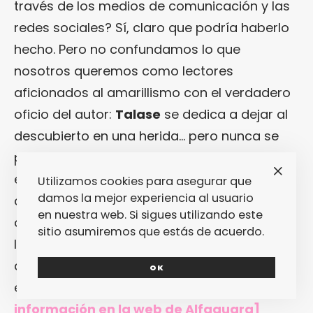
través de los medios de comunicación y las
redes sociales? Sí, claro que podría haberlo
hecho. Pero no confundamos lo que
nosotros queremos como lectores
aficionados al amarillismo con el verdadero
oficio del autor:
Talase
se dedica a dejar al
descubierto en una herida… pero nunca se
permite la licencia de meter el dedo en ella y
escarbar para que salga la pus, para que
Utilizamos cookies para asegurar que
damos la mejor experiencia al usuario
corra la sangre. Al que le corresponde la
en nuestra web. Si sigues utilizando este
actitud carroñera es, sin lugar a dudas, al
sitio asumiremos que estás de acuerdo.
lector. Que sea él quien opte por un papel
activo en «
El Motel del Voyeur
» e introduzca
OK
el dedo en la herida (si es valiente).
[Más
información en
la web de Alfaguara
]