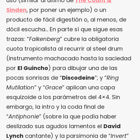
uso (similar al último de
The Count &
Sinden
, por poner un ejemplo) o un
producto de fácil digestión o, al menos, de
dócil escucha… En parte sí que sigue esas
trazas: “
Falkenberg
” cubre la obligatoria
cuota tropicalista al recurrir al steel drum
(instrumento machacado hasta la saciedad
por
El Guincho
) para dibujar una de las
pocas sonrisas de “
Discodeine
”; y “
Ring
Mutilation
” y “
Grace
” aplican una capa
esquizoide a los parámetros del 4×4. Sin
embargo, la intro y la coda final de
“
Antiphonie
” (sobre la que podía haber
deslizado sus agudos lamentos el
David
Lynch
cantante) y la parsimonia de “
Invert
”