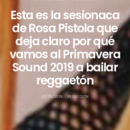
Esta es la sesionaca
de Rosa Pistola que
deja claro por qué
vamos al Primavera
Sound 2019 a bailar
reggaetón
30/05/2019
REDACCIÓN