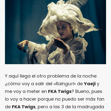
Y aquí llega el otro problema de la noche:
¿Te gusta fantasticmag.es?
¿cómo voy a salir del «
Raingurl
» de
Yaeji
y
Pues, ahora que esta web está inactiva,
me voy a meter en
FKA Twigs
? Bueno, pues
puede interesarte que la aventura
lo voy a hacer porque no puedo ser más fan
continúa en
sinceramente.cc
.
de
FKA Twigs
, pero a las 3 de la madrugada