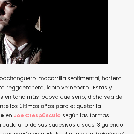
achanguero, macarrilla sentimental, hortera
a reggaetonero, ídolo verbenero… Estas y
as en tono más jocoso que serio, dicho sea de
nte los últimos años para etiquetar la
te
en
Joe Crespúsculo
según las formas
ía cada uno de sus sucesivos discos. Siguiendo
respondería colgarle la etiqueta de ‘
bakalaero
’,