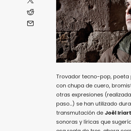
Trovador tecno-pop, poeta p
con chupa de cuero, bromist
otras expresiones (realizad
paso…) se han utilizado dura
transmutación de
Joël Iriar
sonoras y líricas que suger
esa regla de tres, ahora cor