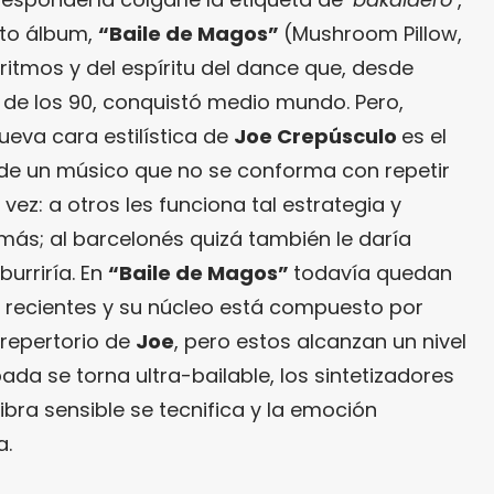
exto álbum,
“Baile de Magos”
(Mushroom Pillow,
 ritmos y del espíritu del dance que, desde
os de los 90, conquistó medio mundo. Pero,
nueva cara estilística de
Joe Crepúsculo
es el
 de un músico que no se conforma con repetir
vez: a otros les funciona tal estrategia y
más; al barcelonés quizá también le daría
burriría. En
“Baile de Magos”
todavía quedan
 recientes y su núcleo está compuesto por
 repertorio de
Joe
,
pero estos alcanzan un nivel
ada se torna ultra-bailable, los sintetizadores
ibra sensible se tecnifica y la emoción
a.