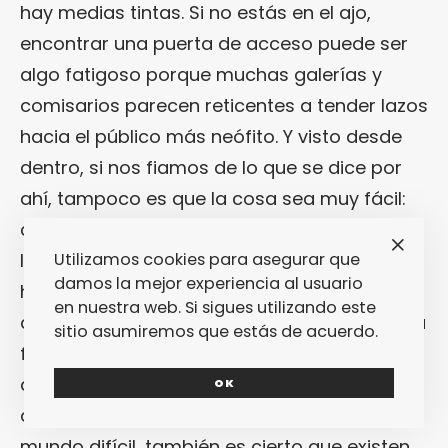
hay medias tintas. Si no estás en el ajo,
encontrar una puerta de acceso puede ser
algo fatigoso porque muchas galerías y
comisarios parecen reticentes a tender lazos
hacia el público más neófito. Y visto desde
dentro, si nos fiamos de lo que se dice por
ahí, tampoco es que la cosa sea muy fácil:
como ocurre en muchas de estas escenas,
Utilizamos cookies para asegurar que
la endogamia es una tendencia que aquí
damos la mejor experiencia al usuario
hace estragos. Así que es difícil que entren
en nuestra web. Si sigues utilizando este
aires nuevos que otorguen un poco de brío a
sitio asumiremos que estás de acuerdo.
formatos arcaicos y conceptos desfasados
que se niegan a ser renovados. Por suerte, y
OK
aunque puede que el mundo del arte sea un
mundo difícil, también es cierto que existen