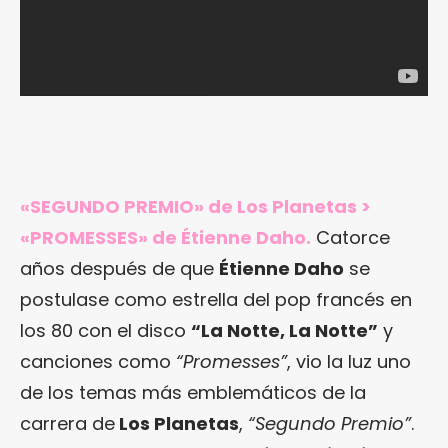
«SEGUNDO PREMIO» de Los Planetas >
«PROMESSES» de Étienne Daho.
Catorce
años después de que
Étienne Daho
se
postulase como estrella del pop francés en
los 80 con el disco
“La Notte, La Notte”
y
canciones como
“Promesses”
, vio la luz uno
de los temas más emblemáticos de la
carrera de
Los Planetas
,
“Segundo Premio”
.