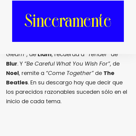
vayamos tan lejos en el tiempo y
quedémonos con un corte del disco en
solitario de
Liam Gallagher
,
“As You Were”
,
y otro del tercer LP de
Noel
con
High Flying
Birds
,
“Who Built The Moon?”
.
“Universal
Gleam”
, de
Liam
, recuerda a
“Tender”
de
Blur
. Y
“Be Careful What You Wish For”
, de
Noel
, remite a
“Come Together”
de
The
Beatles
. En su descargo hay que decir que
los parecidos razonables suceden sólo en el
inicio de cada tema.