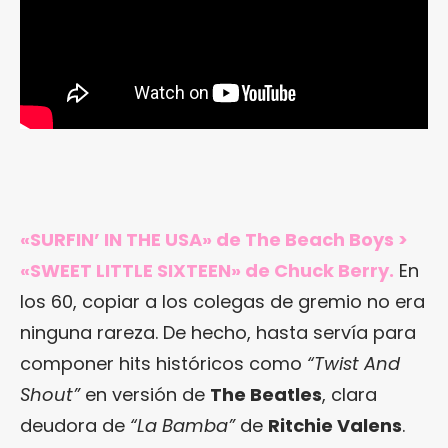
«SURFIN’ IN THE USA» de The Beach Boys >
«SWEET LITTLE SIXTEEN» de Chuck Berry.
En
los 60, copiar a los colegas de gremio no era
ninguna rareza. De hecho, hasta servía para
componer hits históricos como
“Twist And
Shout”
en versión de
The Beatles
, clara
deudora de
“La Bamba”
de
Ritchie Valens
.