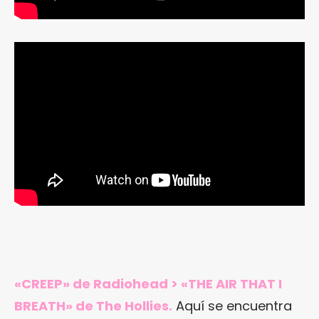
«CREEP» de Radiohead > «THE AIR THAT I
BREATH» de The Hollies.
Aquí se encuentra