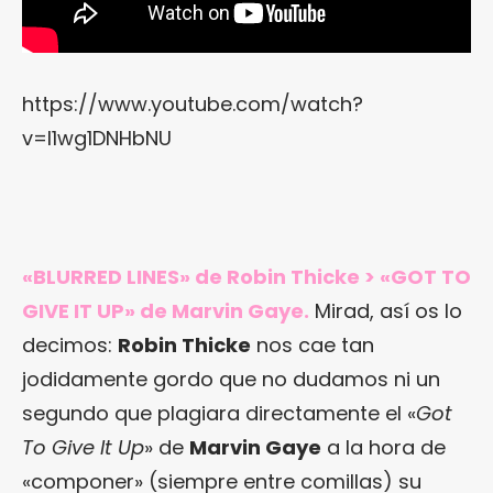
https://www.youtube.com/watch?
v=I1wg1DNHbNU
«BLURRED LINES» de Robin Thicke > «GOT TO
GIVE IT UP» de Marvin Gaye.
Mirad, así os lo
decimos:
Robin Thicke
nos cae tan
jodidamente gordo que no dudamos ni un
segundo que plagiara directamente el «
Got
To Give It Up
» de
Marvin Gaye
a la hora de
«componer» (siempre entre comillas) su