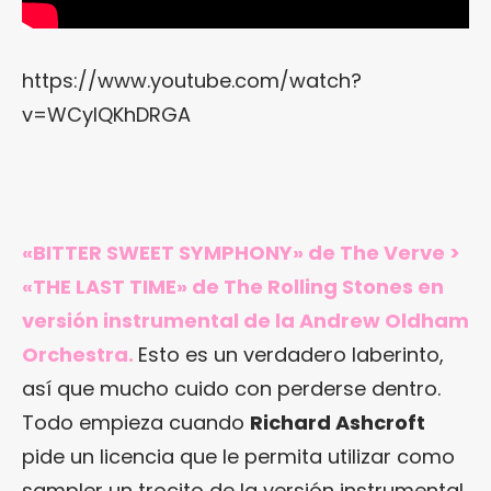
https://www.youtube.com/watch?
v=WCyIQKhDRGA
«BITTER SWEET SYMPHONY» de The Verve >
«THE LAST TIME» de The Rolling Stones en
versión instrumental de la Andrew Oldham
Orchestra.
Esto es un verdadero laberinto,
así que mucho cuido con perderse dentro.
Todo empieza cuando
Richard Ashcroft
pide un licencia que le permita utilizar como
sampler un trocito de la versión instrumental