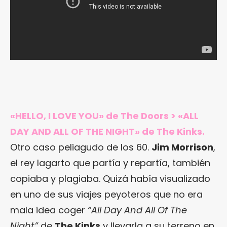
«HELLO, I LOVE YOU» de The Doors > «ALL
DAY AND ALL OF THE NIGHT» de The Kinks.
Otro caso peliagudo de los 60.
Jim Morrison
,
el rey lagarto que partía y repartía, también
copiaba y plagiaba. Quizá había visualizado
en uno de sus viajes peyoteros que no era
mala idea coger
“All Day And All Of The
Night”
de
The Kinks
y llevarla a su terreno en