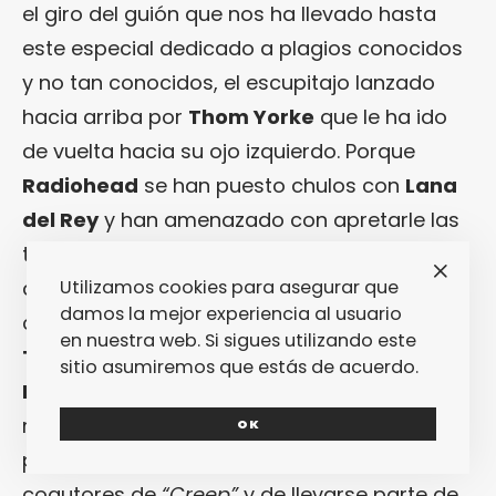
el giro del guión que nos ha llevado hasta
este especial dedicado a plagios conocidos
y no tan conocidos, el escupitajo lanzado
hacia arriba por
Thom Yorke
que le ha ido
de vuelta hacia su ojo izquierdo. Porque
Radiohead
se han puesto chulos con
Lana
del Rey
y han amenazado con apretarle las
tuercas y nos tememos que se han olvidado
Utilizamos cookies para asegurar que
de que su
“Creep”
se conecta directamente
damos la mejor experiencia al usuario
con
“The Air That I Breathe”
, interpretada por
en nuestra web. Si sigues utilizando este
The Hollies
y escrita por
Albert Hammond
y
sitio asumiremos que estás de acuerdo.
Mike Hazlewood
. El dúo demandó en su
momento a la banda de Oxford y ganó el
OK
pulso, hasta el punto de aparecer como
coautores de
“Creep”
y de llevarse parte de