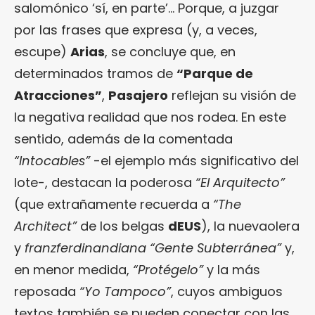
salomónico ‘sí, en parte’… Porque, a juzgar
por las frases que expresa (y, a veces,
escupe)
Arias
, se concluye que, en
determinados tramos de
“Parque de
Atracciones”
,
Pasajero
reflejan su visión de
la negativa realidad que nos rodea. En este
sentido, además de la comentada
“Intocables”
-el ejemplo más significativo del
lote-, destacan la poderosa
“El Arquitecto”
(que extrañamente recuerda a
“The
Architect”
de los belgas
dEUS
), la nuevaolera
y
franzferdinandiana
“Gente Subterránea”
y,
en menor medida,
“Protégelo”
y la más
reposada
“Yo Tampoco”
, cuyos ambiguos
textos también se pueden conectar con las