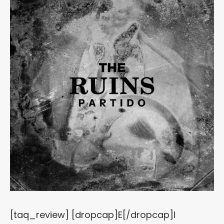
[taq_review] [dropcap]E[/dropcap]l