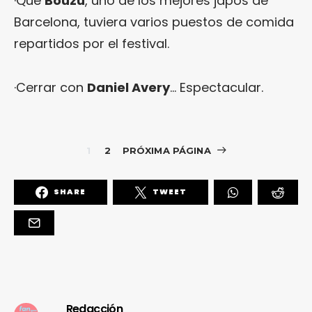
·Que
Bouzu
, uno de los mejores japos de
Barcelona, tuviera varios puestos de comida
repartidos por el festival.
·Cerrar con
Daniel Avery
… Espectacular.
1
2
PRÓXIMA PÁGINA
SHARE
TWEET
Redacción