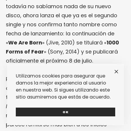
todavía no sabíamos nada de su nuevo
disco, ahora lanza el que ya es el segundo
single y nos confirma tanto nombre como
fecha de lanzamiento: la continuación de
«
We Are Born
» (Jive, 2010) se titulará «
1000
Forms of Fear
» (Sony, 2014) y se publicará
oficialmente el próximo 8 de julio.
Utilizamos cookies para asegurar que
Pero, como decíamos, en lo que hay que
damos la mejor experiencia al usuario
centrarse aquí es en el hecho de que
Sia
en nuestra web. Si sigues utilizando este
tiene nuevo single, que se titula «
Eye of the
sitio asumiremos que estás de acuerdo.
Needle
» y que no es una nueva «
Chandelier
»
OK
ni lo pretende. En esta ocasión, la artista
parece remitirse más bien a los inicios