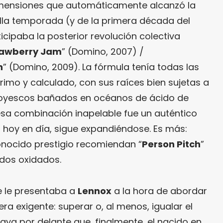
imensiones que automáticamente alcanzó la
lla temporada (y de la primera década del
ticipaba la posterior revolución colectiva
rawberry Jam
” (Domino, 2007) /
n
” (Domino, 2009). La fórmula tenía todas las
rimo y calculado, con sus raíces bien sujetas a
boyescos bañados en océanos de ácido de
 esa combinación inapelable fue un auténtico
 hoy en día, sigue expandiéndose. Es más:
onocido prestigio recomiendan “
Person Pitch
”
ídos oxidados.
se le presentaba a
Lennox
a la hora de abordar
 era exigente: superar o, al menos, igualar el
 Vaya por delante que, finalmente, el nacido en