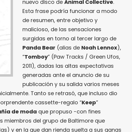
nuevo disco de
Animal Collective
.
Esta frase podría funcionar a modo
de resumen, entre objetivo y
malicioso, de las sensaciones
surgidas en torno al tercer largo de
Panda Bear
(alias de
Noah Lennox
),
“
Tomboy
” (Paw Tracks / Green Ufos,
2011), dadas las altas expectativas
generadas ante el anuncio de su
publicación y su salida varios meses
nicialmente. Tanto se retrasó, que incluso dio
 sorprendente cassette-regalo “
Keep
”
añía de moda
que propuso -con fines
os miembros del grupo de Baltimore que
las) y en la que dan rienda suelta a sus ganas