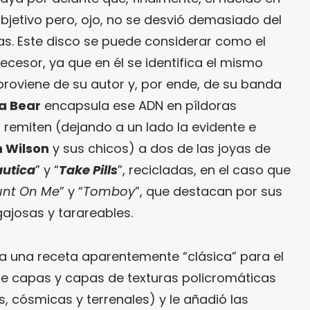
bjetivo pero, ojo, no se desvió demasiado del
s. Este disco se puede considerar como el
esor, ya que en él se identifica el mismo
proviene de su autor y, por ende, de su banda
a Bear
encapsula ese ADN en píldoras
remiten (dejando a un lado la evidente e
n Wilson
y sus chicos) a dos de las joyas de
autica
” y “
Take Pills
”, recicladas, en el caso que
unt On Me
” y “
Tomboy
”, que destacan por sus
ajosas y tarareables.
 a una receta aparentemente “clásica” para el
de capas y capas de texturas policromáticas
as, cósmicas y terrenales) y le añadió las