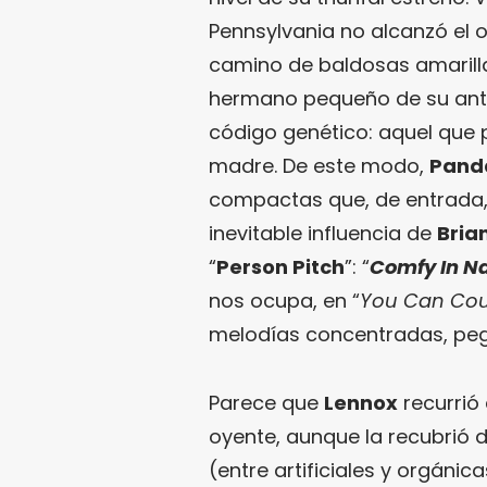
Pennsylvania no alcanzó el o
camino de baldosas amarilla
hermano pequeño de su antec
código genético: aquel que 
madre. De este modo,
Pand
compactas que, de entrada, 
inevitable influencia de
Bria
“
Person Pitch
”: “
Comfy In N
nos ocupa, en “
You Can Co
melodías concentradas, peg
Parece que
Lennox
recurrió
oyente, aunque la recubrió 
(entre artificiales y orgánic