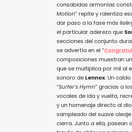
consabidas armonías constr
Motion
” repite y ralentiza e
dar paso a la fase más lisér
el particular aderezo que
So
secciones del conjunto dura
se advertía en el “
Congratul
composiciones muestran una 
que se multiplica por mil al
sonoro de
Lennox
. Un cald
“
Surfer’s Hymn
” gracias a lo
vocales de ida y vuelta, rec
y un homenaje directo al dio
sampleado del suave oleaje 
cierra. Junto a ella, pasean 