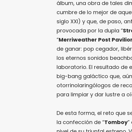
álbum, una obra de tales d
cumbre de lo mejor de aque
siglo XXI) y que, de paso, an
provocada por la dupla “
St
“
Merriweather Post Pavilio
de ganar: pop cegador, libér
los eternos sonidos beach
laboratorio. El resultado de
big-bang galáctico que, aún
otorrinolaringólogos de rec
para limpiar y dar lustre a o
De esta forma, el reto que 
la confección de “
Tomboy
”
nivel de su triunfal estreno.