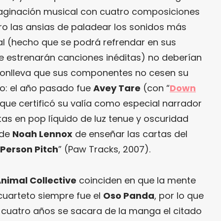
maginación musical con cuatro composiciones
o las ansias de paladear los sonidos más
mal (hecho que se podrá refrendar en sus
ue estrenarán canciones inéditas) no deberían
 conlleva que sus componentes no cesen su
rio: el año pasado fue
Avey Tare
(con “
Down
l que certificó su valía como especial narrador
tas en pop líquido de luz tenue y oscuridad
 de
Noah Lennox
de enseñar las cartas del
Person Pitch
” (Paw Tracks, 2007).
nimal Collective
coinciden en que la mente
cuarteto siempre fue el
Oso Panda
, por lo que
 cuatro años se sacara de la manga el citado