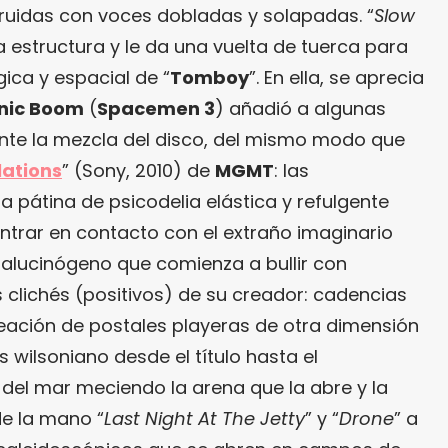
uidas con voces dobladas y solapadas. “
Slow
sa estructura y le da una vuelta de tuerca para
gica y espacial de “
Tomboy
”. En ella, se aprecia
nic Boom
(
Spacemen 3
) añadió a algunas
nte la mezcla del disco, del mismo modo que
ations
” (Sony, 2010) de
MGMT
: las
pátina de psicodelia elástica y refulgente
 entrar en contacto con el extraño imaginario
o alucinógeno que comienza a bullir con
s clichés (positivos) de su creador: cadencias
reación de postales playeras de otra dimensión
s wilsoniano desde el título hasta el
del mar meciendo la arena que la abre y la
de la mano “
Last Night At The Jetty
” y “
Drone
” a