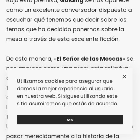
Bajo esta premisa,
Golding
se nos aparece
como un excelente conversador dispuesto a
escuchar qué tenemos que decir sobre los
temas que ha decidido ponernos sobre la
mesa a través de esta excelente ficción.
De esta manera, «
El Señor de las Moscas
» se
nos aparece como una propuesta reflexiva
de lo más interesante bajo la forma de una
Utilizamos cookies para asegurar que
ficción entretenida y recomendable que,
damos la mejor experiencia al usuario
en nuestra web. Si sigues utilizando este
además, se codifica mediante un lenguaje
sitio asumiremos que estás de acuerdo.
limpio y acertado que consigue transmitir
todo lo que persigue expresar.
OK
Un trabajo preciso y bello que ha conseguido
pasar merecidamente a la historia de la