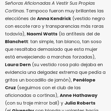
Señoras Aficionadas A Vestir Sus Propias
Cortinas
. Tampoco fueron muy brillantes las
elecciónes de
Anna Kendrick
(vestido negro
con escote raro y transparencias más raras
todavía),
Naomi Watts
(la antítesis del de
Blanchett
: tan simple, tan blanco, tan soso
que resaltaba demasiado que esta mujer
está envejeciendo a marchas forzadas),
Laura Dern
(su vestido rosa palo dejaba en
evidencia una delgadez extrema que pedía a
gritos un bocadillo de jamón),
Penélope
Cruz
(seguimos con el club de las
aficionadas a cortinas),
Anne Hathaway
(con su traje mirror ball) y
Julia Roberts
(el
Givenchy
con blonda y volantes hacía