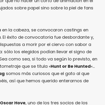
¿por qué no hacer un corto de animación en el
jados sobre papel sino sobre la piel de fans
a en la cabeza, se convocaron castings en
. El éxito de convocatoria fue desbordante y,
spuestas a morir por el ciervo con sabor a
: sólo los elegidos podían llevar el signo de
 Sea como sea, si todo va según lo previsto, en
ometraje que se titula «
Hunt or Be Hunted
«…
Mag
somos más curiosos que el gato al que
abéis, así que hemos querido enterarnos de
Oscar Hove
, uno de los tres socios de los