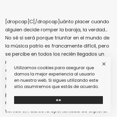
[dropcap]C[/dropcap]uánto placer cuando
alguien decide romper la baraja, la verdad…
No sé si será porque triunfar en el mundo de
la música patrio es francamente difícil, pero
se percibe en todos los recién llegados un
nervioso mimetismo hacia las propuestas
Utilizamos cookies para asegurar que
que ya han obtenido éxito antes que ellos. Y
damos la mejor experiencia al usuario
así estamos, con un superávit de indie-pop
en nuestra web. Si sigues utilizando este
low-fi, con una abundancia obscena de
sitio asumiremos que estás de acuerdo.
post-punk con actitud desafiante, con
OK
muchas bandas practicando el mismo
sonido sin darse la oportunidad de explorar