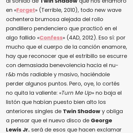
al sonido de
Twin Shadow
que nos enamoró
en «
Forget
» (Terrible, 2010), todo new wave
ochentera brumosa alejada del rollo
pandillero pendenciero que practicó en el
algo fallido «
Confess
» (4AD, 2012). Eso sí: por
mucho que el cuerpo de la canción enamore,
hay que reconocer que el estribillo se escurre
con demasiada benevolencia hacia el nu-
r&b más radiable y masivo, haciéndole
perder algunos puntos. Pero, oye, lo cortés
no quita la valiente: «
Turn Me Up
» no baja el
listón que habían puesto bien alto los
anteriores singles de
Twin Shadow
y obliga
a pensar que el nuevo disco de
George
Lewis Jr.
será de esos que hacen exclamar