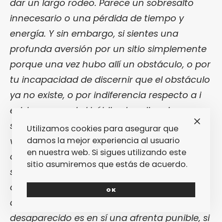
dar un largo rodeo. Parece un sobresalto
innecesario o una pérdida de tiempo y
energía. Y sin embargo, si sientes una
profunda aversión por un sitio simplemente
porque una vez hubo allí un obstáculo, o por
tu incapacidad de discernir que el obstáculo
ya no existe, o por indiferencia respecto a i
existe o no, o si el hábito de saltar sin
sentido, o dar un rodeo, o incluso darte la
Utilizamos cookies para asegurar que
damos la mejor experiencia al usuario
vuelta alicaído se ha convertido para ti en el
en nuestra web. Si sigues utilizando este
camino en sí, o si tienes una necesidad
sitio asumiremos que estás de acuerdo.
supersticiosa de tratar el lugar como si el
obstáculo permaneciera, o incluso crees
OK
que descubrir que el obstáculo ha
desaparecido es en sí una afrenta punible, si