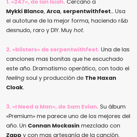
1. «247», de Ian Isiah.
Cercano a
Mykki Blanco
,
Arca
,
serpentwithfeet
… Usa
el autotune de la mejor forma, haciendo r&b
desnudo, raro y DIY. Muy
hot
.
2. «blisters» de serpentwithfeet.
Una de las
canciones mas bonitas que he escuchado
este año. Dramatismo operático, con todo el
feeling
soul y producción de
The Haxan
Cloak
.
3. «I Need a Man», de Sam Evian.
Su álbum
«Premium» me parece uno de los mejores del
año. Un
Connan Mockasin
mezclado con
Zapp
y con mas artesanía de la canción.