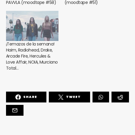
PAVVLA (moodtape #58)
(moodtape #51)
¡Temazos de la semana!
Haim, Radiohead, Drake,
Arcade Fire, Hercules &
Love Affair, NOIA, Murciano
Total…
SHARE
TWEET