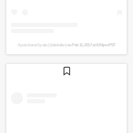
A post shared by sita (@sitabellan)
on
Feb 11, 2017 at 6:04pm PST