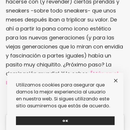
hacerse con (y revender) ciertas prendas y
sneakers -sobre todo sneakers- que unos
meses después iban a triplicar su valor. De
ahí a partir la pana como icono estético
para las nuevas generaciones (y para las
viejas generaciones que lo miran con envidia
y fascinación a partes iguales) había un
pasito muy chiquitito. ¿Próximo paso? La
dominación mundial. Y lo sabes.
[Más en
el
Instagram de Leo Mandella
]
Utilizamos cookies para asegurar que
damos la mejor experiencia al usuario
en nuestra web. Si sigues utilizando este
sitio asumiremos que estás de acuerdo.
OK