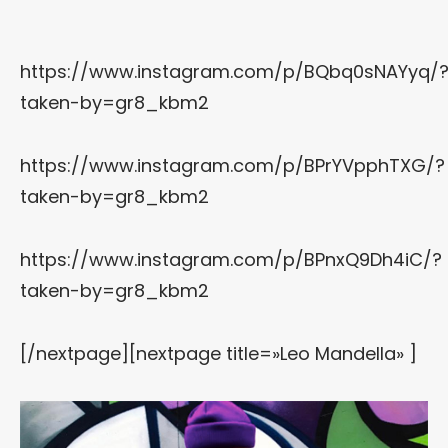
https://www.instagram.com/p/BQbq0sNAYyq/
taken-by=gr8_kbm2
https://www.instagram.com/p/BPrYVpphTXG/?
taken-by=gr8_kbm2
https://www.instagram.com/p/BPnxQ9Dh4iC/?
taken-by=gr8_kbm2
[/nextpage][nextpage title=»Leo Mandella» ]