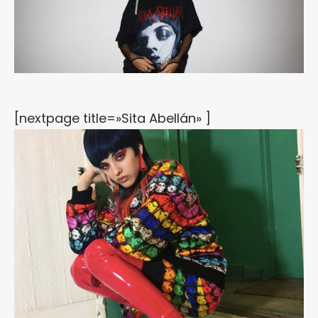
[nextpage title=»Sita Abellán» ]