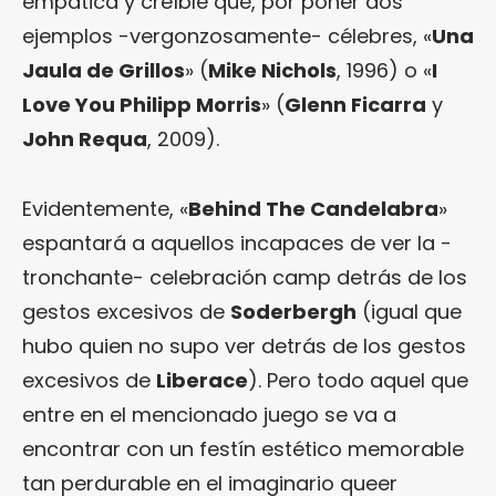
empática y creíble que, por poner dos
ejemplos -vergonzosamente- célebres, «
Una
Jaula de Grillos
» (
Mike Nichols
, 1996) o «
I
Love You Philipp Morris
» (
Glenn Ficarra
y
John Requa
, 2009).
Evidentemente, «
Behind The Candelabra
»
espantará a aquellos incapaces de ver la -
tronchante- celebración camp detrás de los
gestos excesivos de
Soderbergh
(igual que
hubo quien no supo ver detrás de los gestos
excesivos de
Liberace
). Pero todo aquel que
entre en el mencionado juego se va a
encontrar con un festín estético memorable
tan perdurable en el imaginario queer