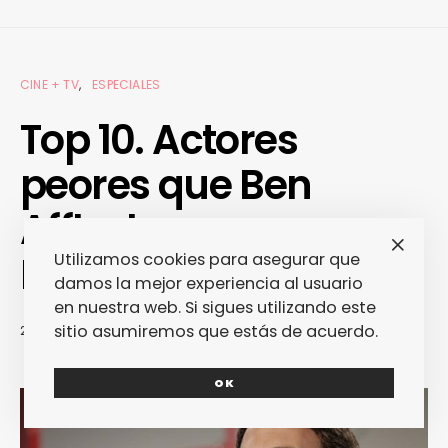
CINE + TV
ESPECIALES
Top 10. Actores
peores que Ben
Affleck como
Batman
Utilizamos cookies para asegurar que
damos la mejor experiencia al usuario
en nuestra web. Si sigues utilizando este
sitio asumiremos que estás de acuerdo.
27/08/2013
REDACCIÓN
OK