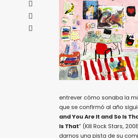
entrever cómo sonaba la mú
que se confirmó al año sigui
and You Are It and So Is That
Is That
” (Kill Rock Stars, 20
darnos una pista de su com