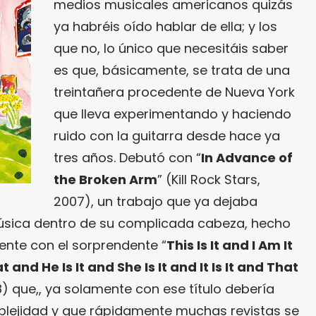
medios musicales americanos quizás
ya habréis oído hablar de ella; y los
que no, lo único que necesitáis saber
es que, básicamente, se trata de una
treintañera procedente de Nueva York
que lleva experimentando y haciendo
ruido con la guitarra desde hace ya
tres años. Debutó con “
In Advance of
the Broken Arm
” (Kill Rock Stars,
2007), un trabajo que ya dejaba
sica dentro de su complicada cabeza, hecho
ente con el sorprendente “
This Is It and I Am It
 and He Is It and She Is It and It Is It and That
08) que,, ya solamente con ese título debería
plejidad y que rápidamente muchas revistas se