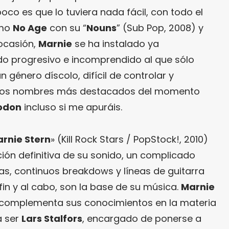
co es que lo tuviera nada fácil, con todo el
omo
No Age
con su “
Nouns
” (Sub Pop, 2008) y
 ocasión,
Marnie
se ha instalado ya
do progresivo e incomprendido al que sólo
 género díscolo, difícil de controlar y
gunos nombres más destacados del momento
odon
incluso si me apuráis.
rnie Stern
» (Kill Rock Stars / PopStock!, 2010)
ción definitiva de su sonido, un complicado
as, continuos breakdows y líneas de guitarra
 fin y al cabo, son la base de su música.
Marnie
o complementa sus conocimientos en la materia
a ser
Lars Stalfors
, encargado de ponerse a