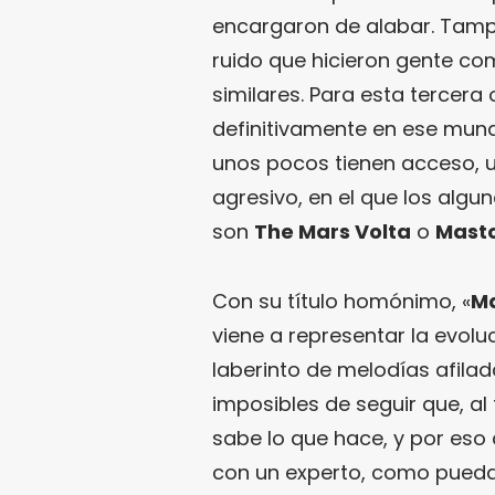
encargaron de alabar. Tampo
ruido que hicieron gente c
similares. Para esta tercera
definitivamente en ese mun
unos pocos tienen acceso, un
agresivo, en el que los al
son
The Mars Volta
o
Mast
Con su título homónimo, «
Ma
viene a representar la evolu
laberinto de melodías afilad
imposibles de seguir que, al
sabe lo que hace, y por es
con un experto, como pued