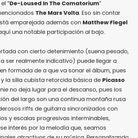
el “
De-Loused In The Comatorium
”
a mencionados
The Mars Volta
. Eso sin contar
stá emparejada además con
Matthew Flegel
quí una notable participación al bajo.
ortada con cierto detenimiento (suena pesado,
a ser realmente indicativo) puede llegar a
ien formada de a que va sonar el álbum, pues
y la silla cubista retorcida básica de
Picasso
nie no deja lugar para el descanso, pues los
ión del largo son una continua montaña rusa
rosos riffs de guitarra sincronizados con
os y escalas progresivas interminables,
se interés por la melodía que, seamos
cipales atractivos de su música. Personalizando