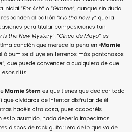
 inicial “
For Ash
” o “
Gimme
”, aunque sin duda
 responden al patrón “
x is the new y
” que la
 ocasiones para titular composiciones tan
 is the New Mystery
”. “
Cinco de Mayo
” es
última canción que merece la pena en «
Marnie
í el álbum se diluye en terrenos más pantanosos
e
”, que puede convencer a cualquiera de que
esos riffs.
de
Marnie Stern
es que tienes que dedicar toda
 que olvidaros de intentar disfrutar de él
ras hacéis otra cosa, pues acabaréis
on esto asumido, nada debería impedirnos
res discos de rock guitarrero de lo que va de