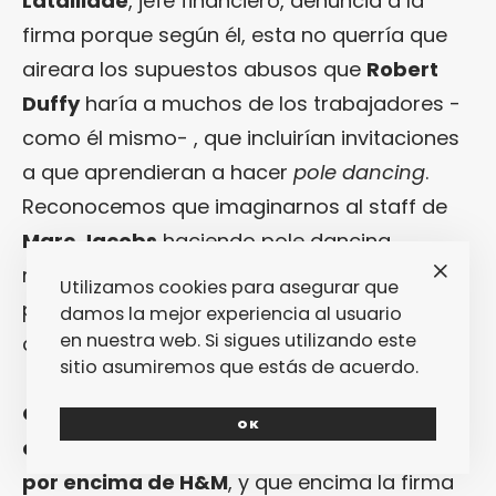
Lataillade
, jefe financiero, denuncia a la
firma porque según él, esta no querría que
aireara los supuestos abusos que
Robert
Duffy
haría a muchos de los trabajadores -
como él mismo- , que incluirían invitaciones
a que aprendieran a hacer
pole dancing
.
Reconocemos que imaginarnos al staff de
Marc Jacobs
haciendo pole dancing
mientras crean las nuevas colecciones nos
Utilizamos cookies para asegurar que
parece sugerente y original, pero tanto pollo
damos la mejor experiencia al usuario
en nuestra web. Si sigues utilizando este
cocido en la misma cocina ya huele y cansa.
sitio asumiremos que estás de acuerdo.
Que Inditex sea ahora mismo la empresa
OK
de moda más valiosa en Bolsa del mundo,
por encima de H&M
, y que encima la firma