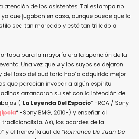
la atención de los asistentes. Tal estampa no
, ya que jugaban en casa, aunque puede que la
stilo sea tan marcado y esté tan trillado a
ortaba para la mayoría era la aparición de la
 evento. Una vez que
J
y los suyos se dejaron
 y del foso del auditorio había adquirido mejor
os que parecían invocar a algún espíritu
nadinos arrancaron su set con la intención de
abajos (“
La Leyenda Del Espacio
” -RCA / Sony
ipcia
” -Sony BMG, 2010-) y enseñar al
radicionalista. Así, los acordes de la
o
” y el frenesí kraut de “
Romance De Juan De