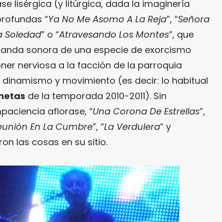
se lisérgica (y litúrgica, dada la imaginería
profundas “
Ya No Me Asomo A La Reja
”, “
Señora
a Soledad
” o “
Atravesando Los Montes
”, que
banda sonora de una especie de exorcismo
r nerviosa a la facción de la parroquia
dinamismo y movimiento (es decir: lo habitual
anetas
de la temporada 2010-2011). Sin
paciencia aflorase, “
Una Corona De Estrellas
”,
eunión En La Cumbre
”, “
La Verdulera
” y
ron las cosas en su sitio.