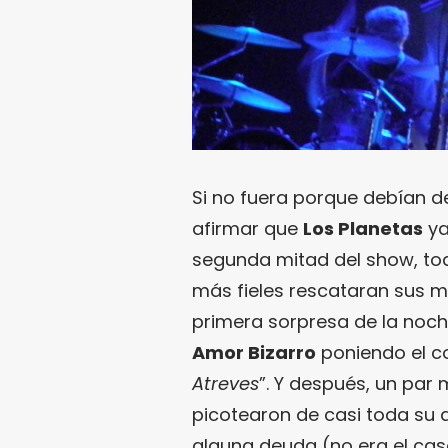
Si no fuera porque debían d
afirmar que
Los Planetas
ya
segunda mitad del show, tod
más fieles rescataran sus me
primera sorpresa de la noch
Amor Bizarro
poniendo el c
Atreves
”. Y después, un par 
picotearon de casi toda su 
alguna deuda (no era el cas