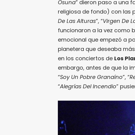
Osuna
” dieron paso a una fa
religiosa de fondo) con las 
De Las Alturas
”, “
Virgen De L
funcionaron a la vez como 
emocional que empezó a pone
planetera que deseaba más 
en los conciertos de
Los Pl
embargo, antes de que la im
“
Soy Un Pobre Granaíno
”, “
R
“
Alegrías Del Incendio
” pusie