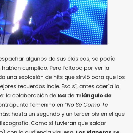
espachar algunos de sus clásicos, se podía
 habían cumplido. Pero faltaba por ver la
a una explosión de hits que sirvió para que los
jores recuerdos indie. Eso sí, antes caería la
e: la colaboración de
Isa
de
Triángulo de
ontrapunto femenino en “
No Sé Cómo Te
más: hasta un segundo y un tercer bis en el que
discografía. Como si tuvieran que saldar
o) con la audiencia viguesa,
Los Planetas
se