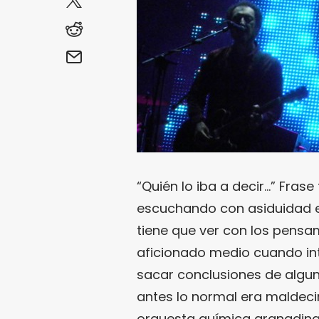
“Quién lo iba a decir…” Frase
escuchando con asiduidad e
tiene que ver con los pensa
aficionado medio cuando int
sacar conclusiones de algu
antes lo normal era maldecir 
orquesta química granadina