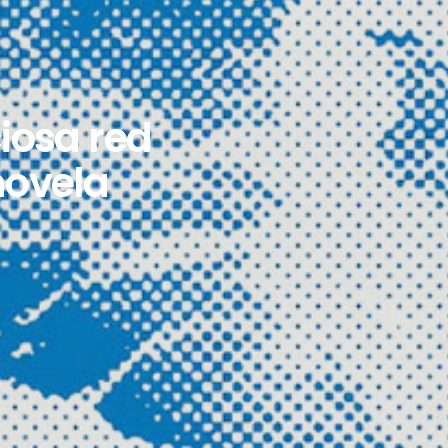
ciosa red
novela