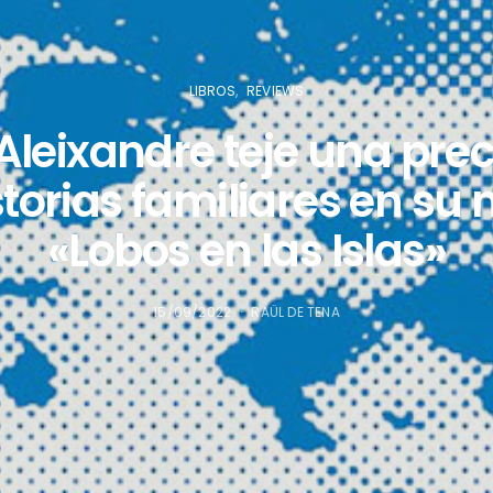
LIBROS
REVIEWS
Aleixandre teje una pre
storias familiares en su 
«Lobos en las Islas»
15/09/2022
RAÜL DE TENA