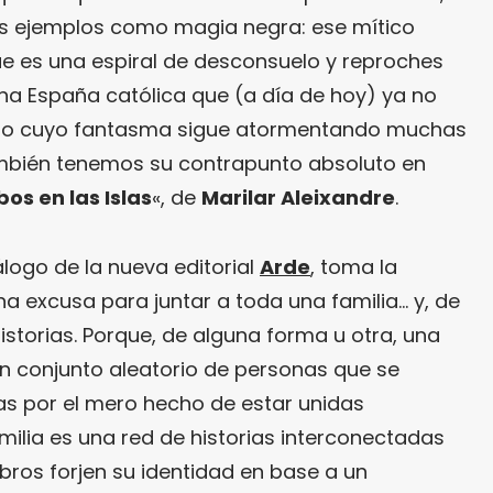
es ejemplos como magia negra: ese mítico
ue es una espiral de desconsuelo y reproches
a España católica que (a día de hoy) ya no
ero cuyo fantasma sigue atormentando muchas
ambién tenemos su contrapunto absoluto en
bos en las Islas
«, de
Marilar Aleixandre
.
tálogo de la nueva editorial
Arde
, toma la
una excusa para juntar a toda una familia… y, de
storias. Porque, de alguna forma u otra, una
n conjunto aleatorio de personas que se
as por el mero hecho de estar unidas
lia es una red de historias interconectadas
ros forjen su identidad en base a un