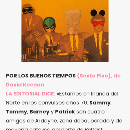
POR LOS BUENOS TIEMPOS
(Sexto Piso), de
David Keenan
LA EDITORIAL DICE:
«Estamos en Irlanda del
Norte en los convulsos años 70.
Sammy
,
Tommy
,
Barney
y
Patrick
son cuatro
amigos de Ardoyne, zona depauperada y de
mayoría católica del norte de Belfast.