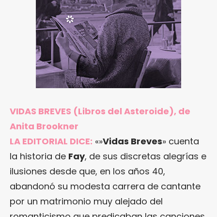
VIDAS BREVES (Libros del Asteroide), de
Anita Brookner
LA EDITORIAL DICE:
«»
Vidas Breves
» cuenta
la historia de
Fay
, de sus discretas alegrías e
ilusiones desde que, en los años 40,
abandonó su modesta carrera de cantante
por un matrimonio muy alejado del
romanticismo que predicaban las canciones