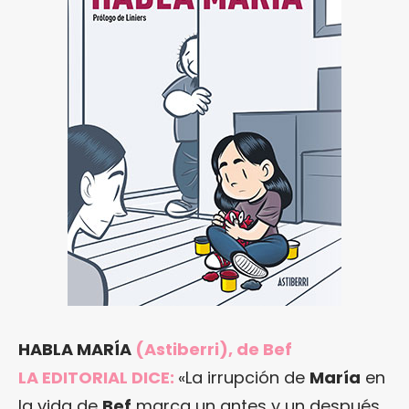
HABLA MARÍA
(Astiberri), de Bef
LA EDITORIAL DICE:
«La irrupción de
María
en
la vida de
Bef
marca un antes y un después.