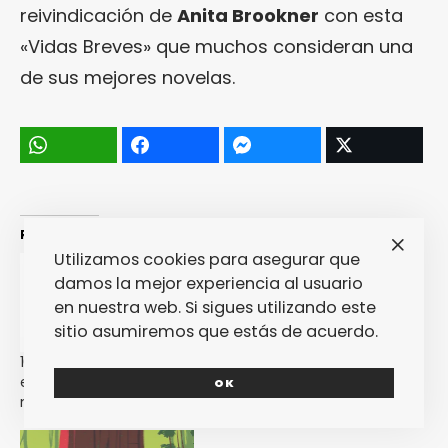
reivindicación de
Anita Brookner
con esta
«Vidas Breves» que muchos consideran una
de sus mejores novelas.
Relacionado
Utilizamos cookies para asegurar que
damos la mejor experiencia al usuario
en nuestra web. Si sigues utilizando este
sitio asumiremos que estás de acuerdo.
10 libros y cómics para
10 libros y cómics que te
empezar el año con el
vienen fetén para leer con
OK
mejor pie
el calorcito