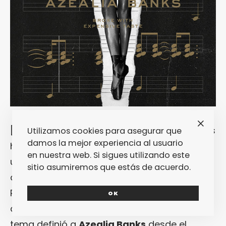
[taq_review] [dropcap]T[/dropcap]res años
Utilizamos cookies para asegurar que
damos la mejor experiencia al usuario
hace que «
212
» cayó entre nosotros como
en nuestra web. Si sigues utilizando este
una bomba de neutrinos que a su paso sólo
sitio asumiremos que estás de acuerdo.
dejó cadáveres ennegrecidos y calcificados.
Pocas cartas de presentación se recuerdan
OK
que hayan sido tan demoledoras: aquel
tema definió a
Azealia Banks
desde el