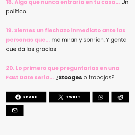
18. Algo que nunca entraría en tu casa…
Un
político.
19. Sientes un flechazo inmediato ante las
personas que…
me miran y sonríen. Y gente
que da las gracias.
20. Lo primero que preguntarías en una
Fast Date sería…
¿
Stooges
o trabajas?
SHARE
TWEET