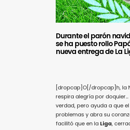
Durante el parón navi
se ha puesto rollo Pap
nueva entrega de La L
[dropcap]O[/dropcap]h, la 
respira alegría por doquie
verdad, pero ayuda a que el
problemas y abra su coranz
facilitó que en la
Liga
, cerra