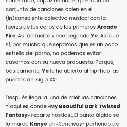
sobre todo, capaz de hacer que todo un
conjunto de canciones calen en el
(in)consciente colectivo musical con la
fuerza de los coros de los primeros
Arcade
Fire
. Así de fuerte viene pegando
Ye
. Así que
sí, por mucho que sepamos que es un poco
estrella del porno, no podemos evitar
casarnos con su nueva propuesta. Porque,
básicamente,
Ye
le ha abierto al hip-hop las
puertas del siglo XXI.
Después llega la luna de miel: las canciones.
Y aquí es donde «
My Beautiful Dark Twisted
Fantasy
» reparte hostias… El punto álgido se
lo marca
Kanye
en «
Runaway
» partiendo de