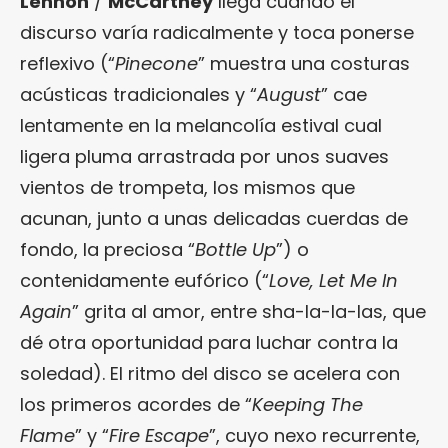
Lennon
/
McCartney
llega cuando el
discurso varía radicalmente y toca ponerse
reflexivo (“
Pinecone
” muestra una costuras
acústicas tradicionales y “
August
” cae
lentamente en la melancolía estival cual
ligera pluma arrastrada por unos suaves
vientos de trompeta, los mismos que
acunan, junto a unas delicadas cuerdas de
fondo, la preciosa “
Bottle Up
”) o
contenidamente eufórico (“
Love, Let Me In
Again
” grita al amor, entre sha-la-la-las, que
dé otra oportunidad para luchar contra la
soledad). El ritmo del disco se acelera con
los primeros acordes de “
Keeping The
Flame
” y “
Fire Escape
”, cuyo nexo recurrente,