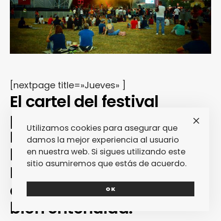
[nextpage title=»Jueves» ]
El cartel del festival
portugués Vilar de
Utilizamos cookies para asegurar que
Mouros 2016 fue una
damos la mejor experiencia al usuario
barra libre de nostalgia…
en nuestra web. Si sigues utilizando este
sitio asumiremos que estás de acuerdo.
Pero hay que reconocer
que fue una nostalgia
OK
bien entendida.