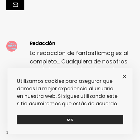
Redacción
La redacción de fantasticmag.es al
completo... Cualquiera de nosotros
puede haber escrito este post, pero
seguro que el que lo ha escrito lo ha
Utilizamos cookies para asegurar que
hecho con mucho amor.
damos la mejor experiencia al usuario
en nuestra web. Si sigues utilizando este
sitio asumiremos que estás de acuerdo.
OK
SINCERAMENTE