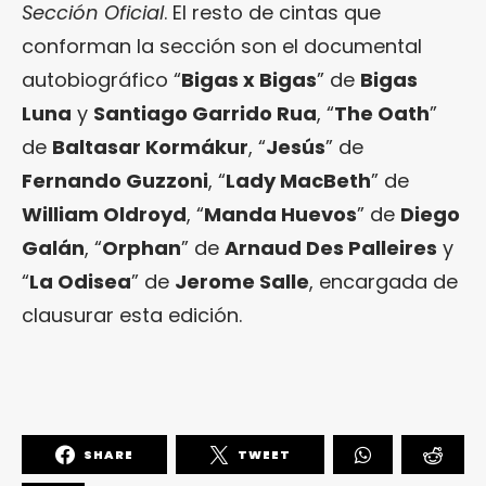
Sección Oficial
. El resto de cintas que
conforman la sección son el documental
autobiográfico “
Bigas x Bigas
” de
Bigas
Luna
y
Santiago Garrido Rua
, “
The Oath
”
de
Baltasar Kormákur
, “
Jesús
” de
Fernando Guzzoni
, “
Lady MacBeth
” de
William Oldroyd
, “
Manda Huevos
” de
Diego
Galán
, “
Orphan
” de
Arnaud Des Palleires
y
“
La Odisea
” de
Jerome Salle
, encargada de
clausurar esta edición.
SHARE
TWEET