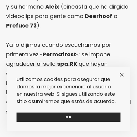
y su hermano
Aleix
(cineasta que ha dirgido
videoclips para gente como
Deerhoof
o
Prefuse 73
).
Ya lo dijimos cuando escuchamos por
primera vez «
Permafrost
«: se impone
agradecer al sello
spa.RK
que hayan
destapado el secreto a voces que era
Utilizamos cookies para asegurar que
Híbrida, Nen i Cavall
en el subsuelo
damos la mejor experiencia al usuario
barcelonés… Nuestra forma de
en nuestra web. Si sigues utilizando este
agradecérselo, por otra parte, es invitando al
sitio asumiremos que estás de acuerdo.
grupo a uno de nuestros
Fast Dates
.
OK
.