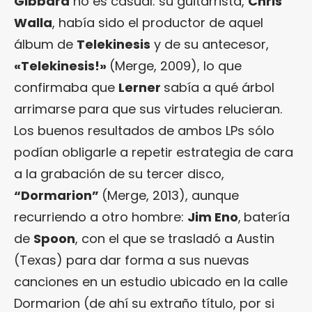
Gibbard
no es casual: su guitarrista,
Chris
Walla
, había sido el productor de aquel
álbum de
Telekinesis
y de su antecesor,
«
Telekinesis!
»
(Merge, 2009), lo que
confirmaba que
Lerner
sabía a qué árbol
arrimarse para que sus virtudes relucieran.
Los buenos resultados de ambos LPs sólo
podían obligarle a repetir estrategia de cara
a la grabación de su tercer disco,
“
Dormarion
”
(Merge, 2013), aunque
recurriendo a otro hombre:
Jim Eno
,
batería
de
Spoon
, con el que se trasladó a Austin
(Texas) para dar forma a sus nuevas
canciones en un estudio ubicado en la calle
Dormarion (de ahí su extraño título, por si