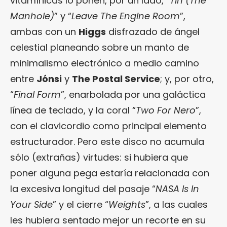
vitamínicas lo ponen, por un lado, “
Tin (The
Manhole)
” y “
Leave The Engine Room
”,
ambas con un
Higgs
disfrazado de ángel
celestial planeando sobre un manto de
minimalismo electrónico a medio camino
entre
Jónsi
y
The Postal Service
; y, por otro,
“
Final Form
”, enarbolada por una galáctica
línea de teclado, y la coral “
Two For Nero
”,
con el clavicordio como principal elemento
estructurador. Pero este disco no acumula
sólo (extrañas) virtudes: si hubiera que
poner alguna pega estaría relacionada con
la excesiva longitud del pasaje “
NASA Is In
Your Side
” y el cierre “
Weights
”, a las cuales
les hubiera sentado mejor un recorte en su