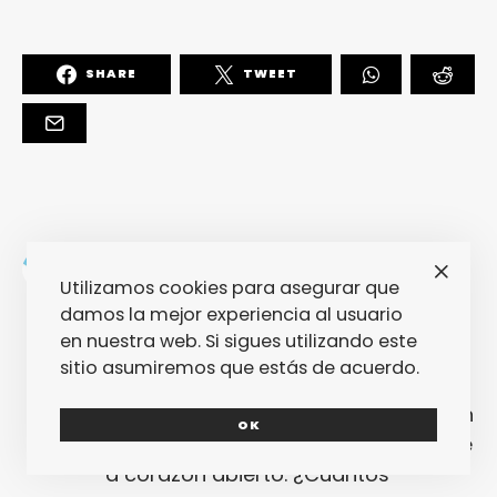
SHARE
TWEET
Jose A. Martínez
Utilizamos cookies para asegurar que
Empezó siendo nuestro colaborador
damos la mejor experiencia al usuario
estrella en Galicia... Y ha acabado
en nuestra web. Si sigues utilizando este
por coordinar su propia facción de
sitio asumiremos que estás de acuerdo.
FPM en el norte de la península. Es lo
que pasa cuando la música no es un
OK
hobby, sino una pasión: Jose escribe
a corazón abierto. ¿Cuántos