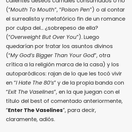
calientes deseos carnales consumados o no
(“
Mouth To Mouth
”, “
Poison Pen
”) o al contar
el surrealista y metafórico fin de un romance
por culpa del… ¿sobrepeso de ella?
(“
Overweight But Over You
”). Luego
quedarían por tratar los asuntos divinos
(“
My God’s Bigger Than Your God
”, otra
crítica a la religión marca de la casa) y los
autoparódicos: rajan de lo que les tocó vivir
en “
I Hate The 80’s
” y de la propia banda con
“
Exit The Vaselines
”, en la que juegan con el
título del best of comentado anteriormente,
“
Enter The Vaselines
”, para decir,
claramente, adiós.