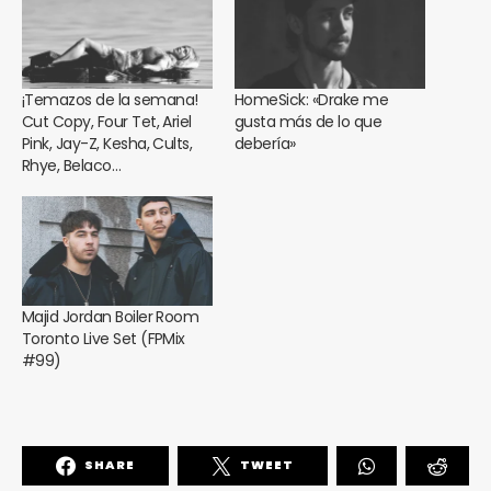
¡Temazos de la semana!
HomeSick: «Drake me
Cut Copy, Four Tet, Ariel
gusta más de lo que
Pink, Jay-Z, Kesha, Cults,
debería»
Rhye, Belaco…
Majid Jordan Boiler Room
Toronto Live Set (FPMix
#99)
SHARE
TWEET