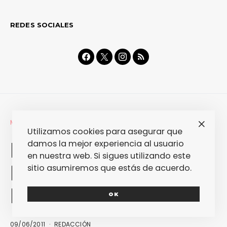
REDES SOCIALES
MÚSICA
MUSICÓN
Utilizamos cookies para asegurar que
Fantastic Radio.
damos la mejor experiencia al usuario
en nuestra web. Si sigues utilizando este
Pumuky – Jabalina
sitio asumiremos que estás de acuerdo.
Love Songs 7»
OK
09/06/2011
REDACCIÓN