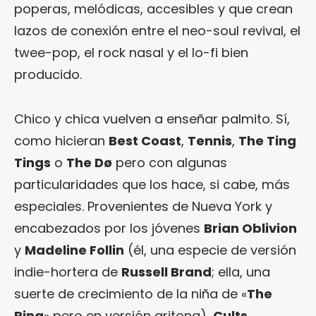
poperas, melódicas, accesibles y que crean
lazos de conexión entre el neo-soul revival, el
twee-pop, el rock nasal y el lo-fi bien
producido.
Chico y chica vuelven a enseñar palmito. Sí,
como hicieran
Best Coast
,
Tennis
,
The Ting
Tings
o
The Dø
pero con algunas
particularidades que los hace, si cabe, más
especiales. Provenientes de Nueva York y
encabezados por los jóvenes
Brian Oblivion
y
Madeline Follin
(él, una especie de versión
indie-hortera de
Russell Brand
; ella, una
suerte de crecimiento de la niña de «
The
Ring
» pero en versión gritona),
Cults