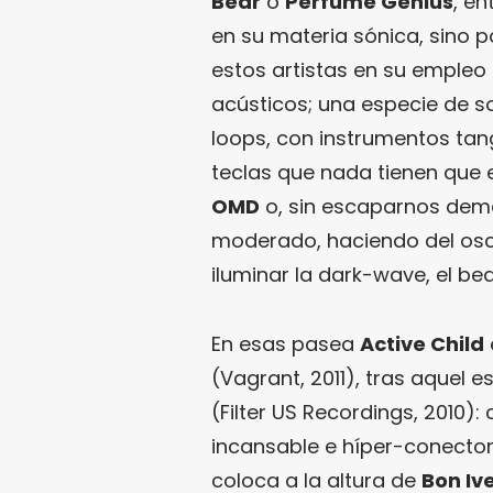
Bear
o
Perfume Genius
, en
en su materia sónica, sino 
estos artistas en su empleo 
acústicos; una especie de 
loops, con instrumentos tan
teclas que nada tienen que e
OMD
o, sin escaparnos dema
moderado, haciendo del osc
iluminar la dark-wave, el be
En esas pasea
Active Child
(Vagrant, 2011), tras aquel 
(Filter US Recordings, 2010
incansable e híper-conector
coloca a la altura de
Bon Iv