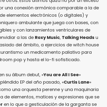
tre otros. Estos últimos quizá no por un exceso
por una conexión armónica comparable a la de
de elementos electrónicos (o digitales) y
soniquero ambulante que juega con bases, con
gibles y con lanzamientos ventriculares de
nvidiar a las de
Roxy Music
,
Talking Heads
u
siado del ámbito, a ejercicios de witch house
urantismo un medicamento paliativo para
droom pop y hasta el lo-fi sofisticado.
en su álbum debut, «
You are All I See
»
espléndido EP del año pasado, «
Curtis Lane
»
): como una orquesta perenne y una maquinaria
a de elementos, matices y expresiones que se
er
en lo que a gesticulación de la garganta se