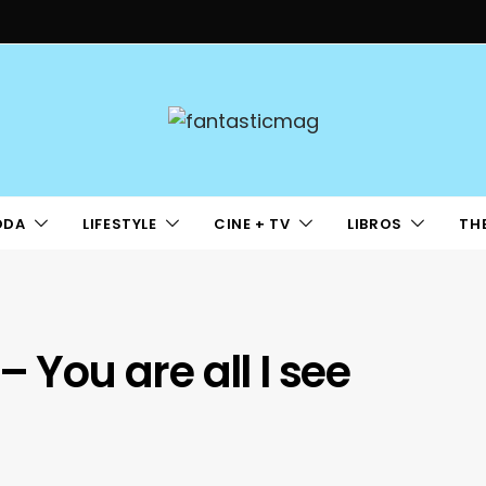
ODA
LIFESTYLE
CINE + TV
LIBROS
TH
– You are all I see