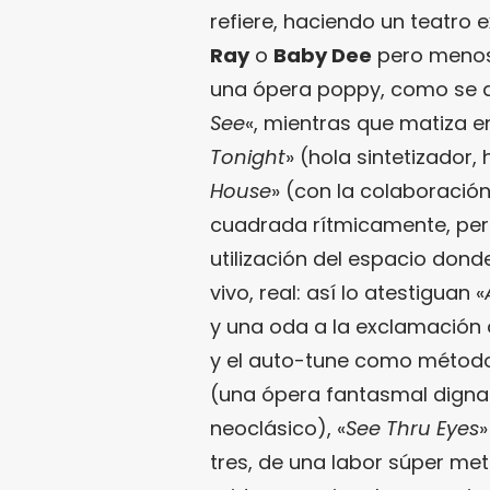
refiere, haciendo un teatro e
Ray
o
Baby Dee
pero menos 
una ópera poppy, como se a
See
«, mientras que matiza e
Tonight
» (hola sintetizador,
House
» (con la colaboració
cuadrada rítmicamente, pero 
utilización del espacio don
vivo, real: así lo atestiguan «
y una oda a la exclamación 
y el auto-tune como método
(una ópera fantasmal digna
neoclásico), «
See Thru Eyes
»
tres, de una labor súper me