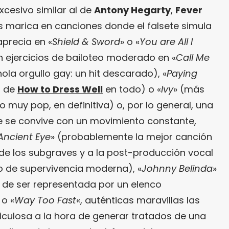
xcesivo similar al de
Antony Hegarty
,
Fever
marica en canciones donde el falsete simula
precia en «
Shield & Sword
» o «
You are All I
n ejercicios de bailoteo moderado en «
Call Me
 hola orgullo gay: un hit descarado), «
Paying
n de
How to Dress Well
en todo) o «
Ivy
» (más
muy pop, en definitiva) o, por lo general, una
de se convive con un movimiento constante,
Ancient Eye
» (probablemente la mejor canción
de los subgraves y a la post-producción vocal
 de supervivencia moderna), «
Johnny Belinda
»
 de ser representada por un elenco
 o «
Way Too Fast
«, auténticas maravillas las
ticulosa a la hora de generar tratados de una