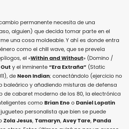
 cambio permanente necesita de una
 caso, alguien) que decida tomar parte en el
irme una cosa moldeable. Y ahí es donde entra
énero como el chill wave, que se preveía
ílogos, el «
Within and Without
» (Domino /
 Out
y el inminente
“Era Extraña”
(Static
11), de
Neon Indian
; conectándolo (ejercicio no
op baleárico y añadiendo misturas de defensa
p de cabaret moderno de los 80, la electrónica
nteligentes como
Brian Eno
o
Daniel Lopatin
n jugueteo personalista que bien se puede
mo
Zola Jesus
,
Tamaryn
,
Avey Tare
,
Panda