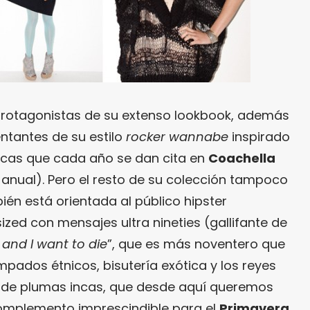
 protagonistas de su extenso lookbook, además
ntantes de su estilo
rocker wannabe
inspirado
ticas que cada año se dan cita en
Coachella
anual). Pero el resto de su colección tampoco
én está orientada al público hipster
zed con mensajes ultra nineties (gallifante de
 and I want to die
”, que es más noventero que
pados étnicos, bisutería exótica y los reyes
s de plumas incas, que desde aquí queremos
omplemento imprescindible para el
Primavera