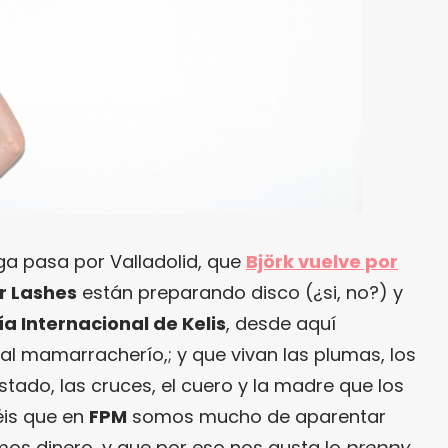
a pasa por Valladolid, que
Björk vuelve por
r Lashes
están preparando disco (¿si, no?) y
ía Internacional de Kelis
, desde aquí
l mamarracherío,; y que vivan las plumas, los
stado, las cruces, el cuero y la madre que los
éis que en
FPM
somos mucho de aparentar
os dinero, y que por eso nos gusta lo
preppy