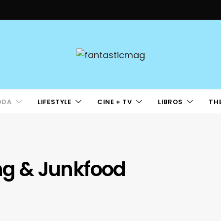
ODA
LIFESTYLE
CINE + TV
LIBROS
TH
ing & Junkfood