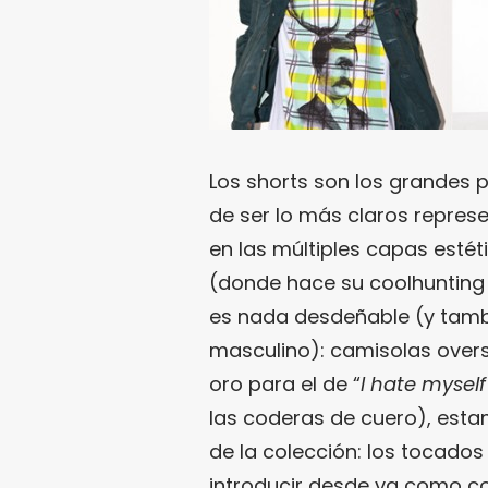
Los shorts son los grandes
de ser lo más claros represe
en las múltiples capas esté
(donde hace su coolhunting 
es nada desdeñable (y tambi
masculino): camisolas oversi
oro para el de “
I hate myself
las coderas de cuero), estam
de la colección: los tocado
introducir desde ya como c