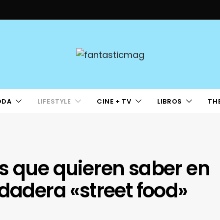
ODA
LIFESTYLE
CINE + TV
LIBROS
TH
s que quieren saber en
rdadera «street food»