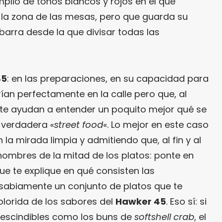
mplio de tonos blancos y rojos en el que
la zona de las mesas, pero que guarda su
barra desde la que divisar todas las
45
: en las preparaciones, en su capacidad para
ían perfectamente en la calle pero que, al
, te ayudan a entender un poquito mejor qué se
a verdadera «
street food
«. Lo mejor en este caso
 la mirada limpia y admitiendo que, al fin y al
nombres de la mitad de los platos: ponte en
 te explique en qué consisten las
e sabiamente un conjunto de platos que te
lorida de los sabores del
Hawker 45
. Eso sí: si
rescindibles como los buns de
softshell crab
, el