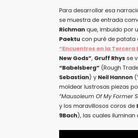
Para desarrollar esa narrac
se muestra de entrada como 
Richman
que, imbuido por u
Paektu
con puré de patata
“Encuentros en la Tercera
New Gods”
,
Gruff Rhys
se v
“Babelsberg”
(Rough Trade
Sebastian
) y
Neil Hannon
(
moldear lustrosas piezas po
“Mausoleum Of My Former Se
y los maravillosos coros de
9Bach
), las cuales iluminan 