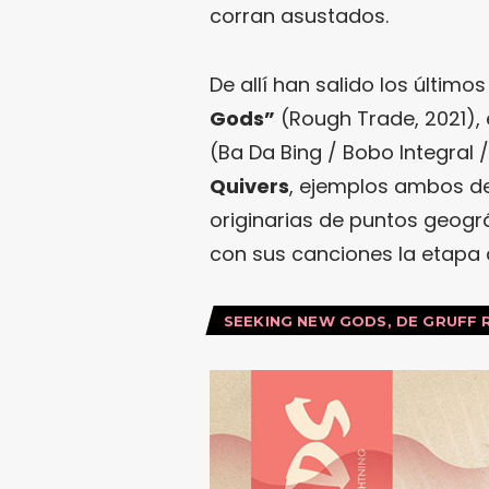
corran asustados.
De allí han salido los últim
Gods”
(Rough Trade, 2021), 
(Ba Da Bing / Bobo Integral 
Quivers
, ejemplos ambos de
originarias de puntos geogr
con sus canciones la etapa d
SEEKING NEW GODS, DE GRUFF 