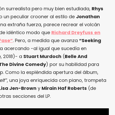
ión surrealista pero muy bien estudiada,
Rhys
un peculiar crooner al estilo de
Jonathan
na extraña fuerza, parece recrear el volcán
 de idéntico modo que
Richard Dreyfuss
en
 Fase”
. Pero, a medida que avanza
“Seeking
a acercando -al igual que sucedía en
, 2018)- a
Stuart Murdoch
(
Belle And
The Divine Comedy
) por su habilidad para
p. Como la espléndida apertura del álbum,
lf”
, una joya enriquecida con piano, trompeta
Lisa Jen-Brown
y
Mirain Haf Roberts
(de
otras secciones del LP.