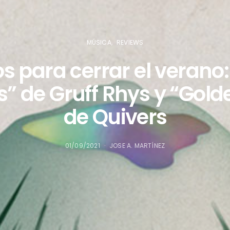
MÚSICA
REVIEWS
s para cerrar el verano
” de Gruff Rhys y “Gold
de Quivers
01/09/2021
JOSE A. MARTÍNEZ