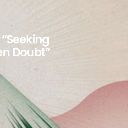
: “Seeking
en Doubt”