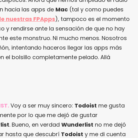
n hacia las apps de
Mac
(tal y como puedes
 de nuestras FPApps
), tampoco es el momento
ico y rendirse ante la sensación de que no hay
te este monstruo. Ni mucho menos. Nosotros
añón, intentando haceros llegar las apps más
n el bolsillo completamente pelado. Allá
IST.
Voy a ser muy sincero:
Todoist
me gusta
mente por lo que me dejó de gustar
ist
. Bueno, en verdad
Wunderlist
no me dejó
ar hasta que descubrí
Todoist
y me di cuenta