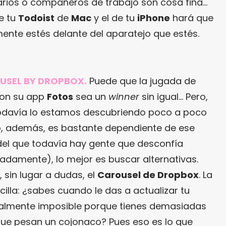
arios o compañeros de trabajo son cosa fina…
re tu
Todoist
de
Mac
y el de tu
iPhone
hará que
ente estés delante del aparatejo que estés.
OUSEL BY DROPBOX.
Puede que la jugada de
on su app
Fotos
sea un
winner
sin igual… Pero,
davía lo estamos descubriendo poco a poco
, además, es bastante dependiente de ese
el que todavía hay gente que desconfía
icadamente), lo mejor es buscar alternativas.
 sin lugar a dudas, el
Carousel de Dropbox
. La
cilla: ¿sabes cuando le das a actualizar tu
otalmente imposible porque tienes demasiadas
que pesan un cojonaco? Pues eso es lo que