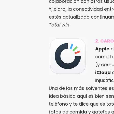
colaboración con otros usu
Y, claro, la conectividad ent
estés actualizado continuam
Total win
.
2. CAR
Apple
c
como to
(y como
iCloud
d
injustif
Una de las más solventes es,
idea básica aquí es bien sen
teléfono y te dice que es t
fotos de comida y gatetes 