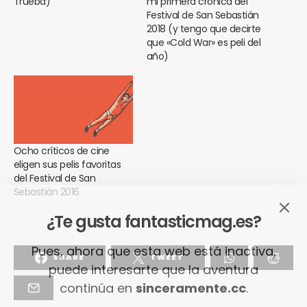
Trueba)
mi primera crónica del
Festival de San Sebastián
2018 (y tengo que decirte
que «Cold War» es peli del
año)
Ocho críticos de cine
eligen sus pelis favoritas
del Festival de San
Sebastián 2016
¿Te gusta fantasticmag.es?
Pues, ahora que esta web está inactiva,
SHARE
TWEET
puede interesarte que la aventura
continúa en
sinceramente.cc
.