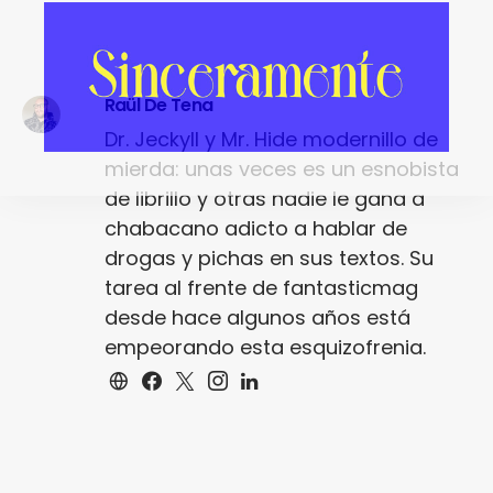
Raül De Tena
Dr. Jeckyll y Mr. Hide modernillo de
mierda: unas veces es un esnobista
de librillo y otras nadie le gana a
chabacano adicto a hablar de
drogas y pichas en sus textos. Su
tarea al frente de fantasticmag
desde hace algunos años está
empeorando esta esquizofrenia.