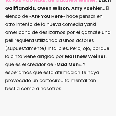
10. ARE YOU HERE, de Matthew Weiner.
Zach
Galifianakis
,
Owen Wilson
,
Amy Poehler
… El
elenco de «
Are You Here
» hace pensar en
otro intento de la nueva comedia yanki
americana de deslizarnos por el gaznate una
peli regulera utilizando a unos actores
(supuestamente) infalibles. Pero, ojo, porque
la cinta viene dirigida por
Matthew Weiner
,
que es el creador de «
Mad Men
«. Y
esperamos que esta afirmación te haya
provocado un cortocircuito mental tan
bestia como a nosotros.