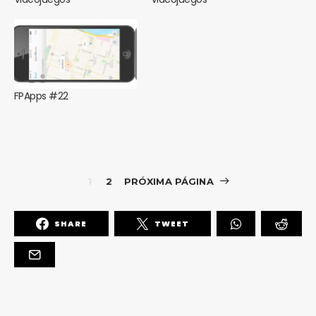
FPApps #22
1
2
PRÓXIMA PÁGINA
SHARE
TWEET