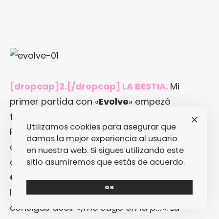
[dropcap]2.[/dropcap] LA BESTIA.
Mi
primer partida con «
Evolve
» empezó
fuertecita: me tocó controlar a la bestia.
Utilizamos cookies para asegurar que
Pese a que en la versión final del juego habrá
damos la mejor experiencia al usuario
otros monstruos a ser controlados y
en nuestra web. Si sigues utilizando este
cazados, en este caso la única opción era el
sitio asumiremos que estás de acuerdo.
Goliath
: un ser con pinta de romperte todos
OK
los huesos del cuerpo en menos de que
consigas decir «
¡me cago en la p..!
«. La