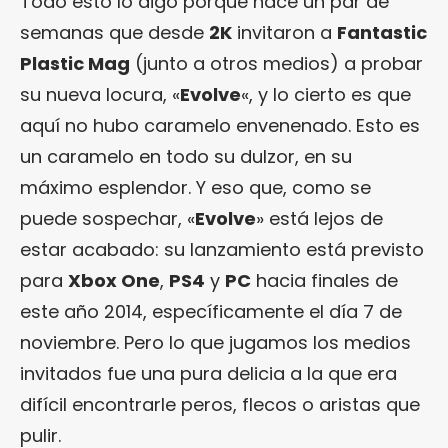
Todo esto lo digo porque hace un par de
semanas que desde
2K
invitaron a
Fantastic
Plastic Mag
(junto a otros medios) a probar
su nueva locura, «
Evolve
«, y lo cierto es que
aquí no hubo caramelo envenenado. Esto es
un caramelo en todo su dulzor, en su
máximo esplendor. Y eso que, como se
puede sospechar, «
Evolve
» está lejos de
estar acabado: su lanzamiento está previsto
para
Xbox One
,
PS4
y
PC
hacia finales de
este año 2014, específicamente el día 7 de
noviembre. Pero lo que jugamos los medios
invitados fue una pura delicia a la que era
difícil encontrarle peros, flecos o aristas que
pulir.