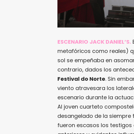
ESCENARIO JACK DANIEL’S.
E
metafóricos como reales) q
sol se empeñaba en asomar
contrario, dados los antece
Festival do Norte
. Sin emba
viento atravesara los latera
escenario durante la actuac
Al joven cuarteto compostel
desangelado de la siempre t
fueron escasos los testigos