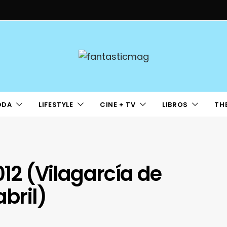
ODA
LIFESTYLE
CINE + TV
LIBROS
TH
012 (Vilagarcía de
abril)