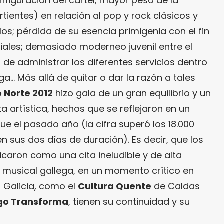
nfiguración del cartel; mayor peso de la
tientes) en relación al pop y rock clásicos y
os; pérdida de su esencia primigenia con el fin
iales; demasiado moderneo juvenil entre el
a de administrar los diferentes servicios dentro
ga… Más allá de quitar o dar la razón a tales
o Norte 2012
hizo gala de un gran equilibrio y un
a artística, hechos que se reflejaron en un
e el pasado año (la cifra superó los 18.000
sus dos días de duración). Es decir, que los
ficaron como una cita ineludible y de alta
 musical gallega, en un momento crítico en
n Galicia, como el
Cultura Quente
de Caldas
go Transforma
, tienen su continuidad y su