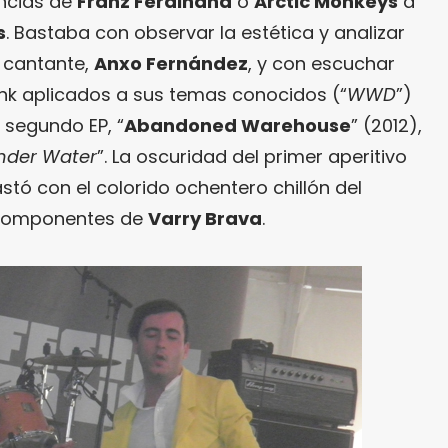
encias de
Franz Ferdinand
o
Arctic Monkeys
a
s
. Bastaba con observar la estética y analizar
u cantante,
Anxo Fernández
, y con escuchar
nk aplicados a sus temas conocidos (“
WWD
”)
u segundo EP, “
Abandoned Warehouse
” (2012),
Under Water
”. La oscuridad del primer aperitivo
stó con el colorido ochentero chillón del
s componentes de
Varry Brava
.