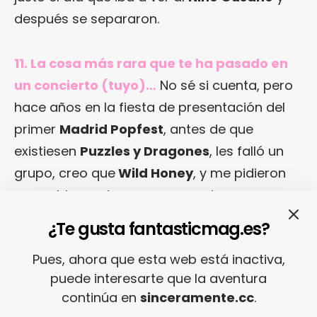
después se separaron.
11. La cosa más rara que te ha pasado en
un concierto (tuyo)…
No sé si cuenta, pero
hace años en la fiesta de presentación del
primer
Madrid Popfest
, antes de que
existiesen
Puzzles y Dragones
, les falló un
grupo, creo que
Wild Honey
, y me pidieron
que subiese a tocar unas canciones en
acústico. Pensé que la gente no me iba a
¿Te gusta fantasticmag.es?
hacer ni caso, pero
Lolo
de
Hazte Lapón
y
Pues, ahora que esta web está inactiva,
otros estaban entusiasmados bailando
“Fin
puede interesarte que la aventura
de Semana en Londres”
, que habían oído en
continúa en
sinceramente.cc
.
una versión casera. Fue raro, bonito y