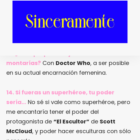
emocionante.
12. ¿Serie de TV favorita?
“Firefly”
, nunca
habrá otra igual.
13. ¿Con qué personaje de ficción te lo
montarías?
Con
Doctor Who
, a ser posible
en su actual encarnación femenina.
14. Si fueras un superhéroe, tu poder
sería…
No sé si vale como superhéroe, pero
me encantaría tener el poder del
protagonista de
“El Escultor”
de
Scott
McCloud
, y poder hacer esculturas con sólo