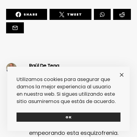
SHARE
TWEET
Raül De Tena
Dr. Jeckyll y Mr. Hide modernillo de
Utilizamos cookies para asegurar que
mierda: unas veces es un esnobista
damos la mejor experiencia al usuario
de librillo y otras nadie le gana a
en nuestra web. Si sigues utilizando este
chabacano adicto a hablar de
sitio asumiremos que estás de acuerdo.
drogas y pichas en sus textos. Su
tarea al frente de fantasticmag
OK
desde hace algunos años está
empeorando esta esquizofrenia.