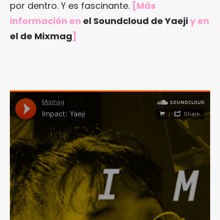
por dentro. Y es fascinante.
[Más
información en
el Soundcloud de Yaeji
y en
el de Mixmag
]