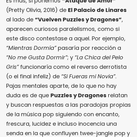
Es más, si ponemos
“Ataque de Amor”
(Pretty Olivia, 2016) de
El Palacio de Linares
al lado de
“Vuelven Puzzles y Dragones”
,
aparecen curiosos paralelismos, como si
este disco contestase a aquel. Por ejemplo,
“Mientras Dormía”
pasaría por reacción a
“No me Gusta Dormir”
; y
“La Chica del Pelo
Gris”
funcionaría como el reverso derrotista
(o el final infeliz) de
“Si Fueras mi Novia”
.
Pajas mentales aparte, de lo que no hay
duda es de que
Puzzles y Dragones
relatan
y buscan respuestas a las paradojas propias
de la música pop siguiendo con encanto,
frescura, lucidez e incluso inocencia una
senda en la que confluyen twee-jangle pop y