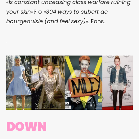
«
Is constant unceasing class warfare ruining
your skin
«? o «
304 ways to subert de
bourgeouisie (and feel sexy)».
Fans.
.
DOWN