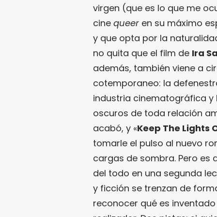
virgen (que es lo que me ocu
cine
queer
en su máximo esp
y que opta por la naturalid
no quita que el film de
Ira S
además, también viene a cir
cotemporaneo: la defenestrac
industria cinematográfica y 
oscuros de toda relación a
acabó, y «
Keep The Lights 
tomarle el pulso al nuevo r
cargas de sombra. Pero es q
del todo en una segunda le
y ficción se trenzan de for
reconocer qué es inventado 