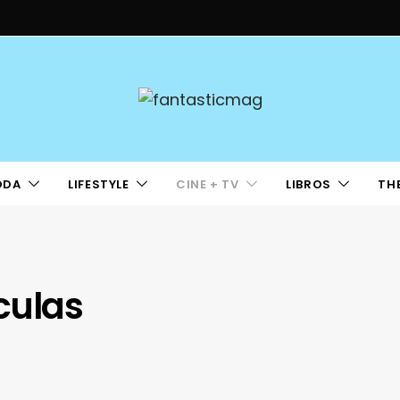
ODA
LIFESTYLE
CINE + TV
LIBROS
TH
ículas