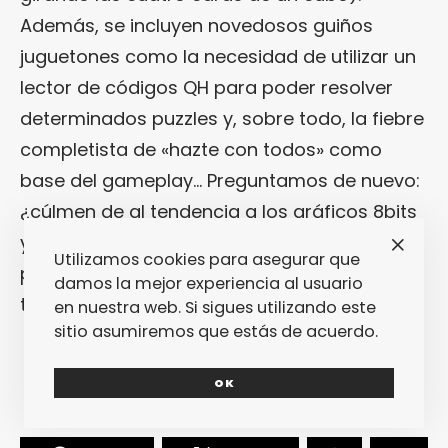
Además, se incluyen novedosos guiños
juguetones como la necesidad de utilizar un
lector de códigos QH para poder resolver
determinados puzzles y, sobre todo, la fiebre
completista de «hazte con todos» como
base del gameplay… Preguntamos de nuevo:
¿cúlmen de al tendencia a los gráficos 8bits
y al retro-gaming? Va a ser que sí. ¿Y el
Utilizamos cookies para asegurar que
principio de una saga? Esperamos que
damos la mejor experiencia al usuario
también.
en nuestra web. Si sigues utilizando este
sitio asumiremos que estás de acuerdo.
OK
1
2
PRÓXIMA PÁGINA