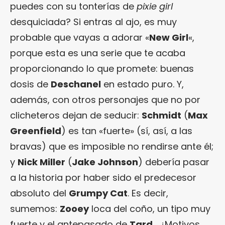
puedes con su tonterías de
pixie girl
desquiciada? Si entras al ajo, es muy
probable que vayas a adorar «
New Girl
«,
porque esta es una serie que te acaba
proporcionando lo que promete: buenas
dosis de
Deschanel
en estado puro. Y,
además, con otros personajes que no por
clicheteros dejan de seducir:
Schmidt
(
Max
Greenfield
) es tan «fuerte» (sí, así, a las
bravas) que es imposible no rendirse ante él;
y
Nick Miller
(
Jake Johnson
) debería pasar
a la historia por haber sido el predecesor
absoluto del
Grumpy Cat
. Es decir,
sumemos:
Zooey
loca del coño, un tipo muy
fuerte y el antepasado de
Tard
… ¿Motivos