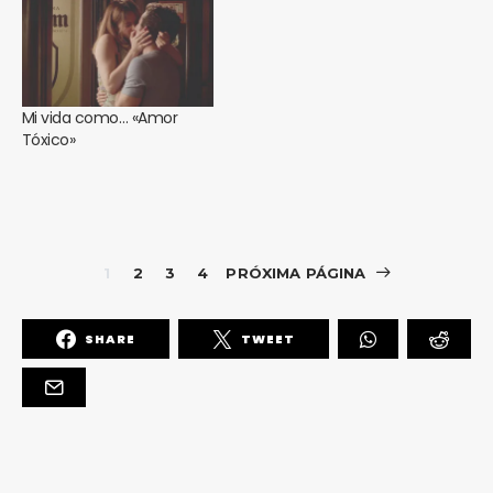
Mi vida como… «Amor
Tóxico»
1
2
3
4
PRÓXIMA PÁGINA
SHARE
TWEET